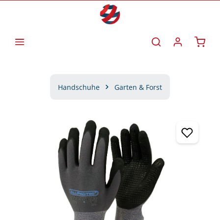
Zum Hauptinhalt springen
Waren
Handschuhe
Garten & Forst
Bildergalerie überspringen