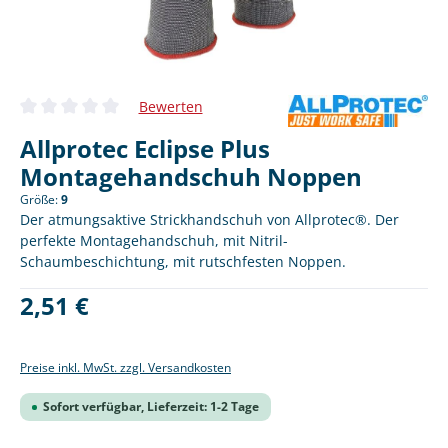
Bewerten
Durchschnittliche Bewertung von 0 von 5 Sternen
Allprotec Eclipse Plus
Montagehandschuh Noppen
Größe:
9
Der atmungsaktive Strickhandschuh von Allprotec®. Der
perfekte Montagehandschuh, mit Nitril-
Schaumbeschichtung, mit rutschfesten Noppen.
Regulärer Preis:
2,51 €
Preise inkl. MwSt. zzgl. Versandkosten
Sofort verfügbar, Lieferzeit: 1-2 Tage