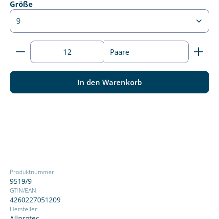
auswählen
Größe
Produkt Anzahl: Gib den gewünschten Wert ein ode
Paare
In den Warenkorb
Produktnummer:
9519/9
GTIN/EAN:
4260227051209
Hersteller:
Allprotec