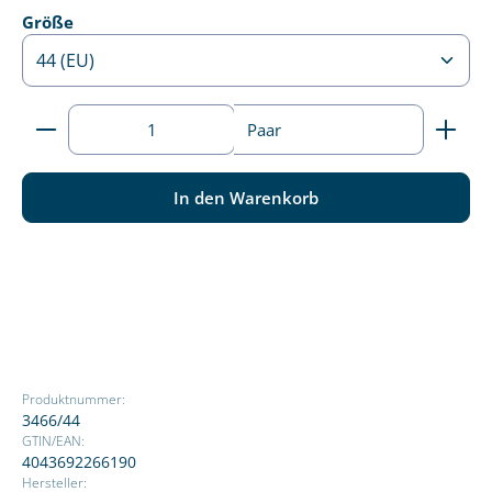
auswählen
Größe
Produkt Anzahl: Gib den gewünschten Wert ein ode
Paar
In den Warenkorb
Produktnummer:
3466/44
GTIN/EAN:
4043692266190
Hersteller: