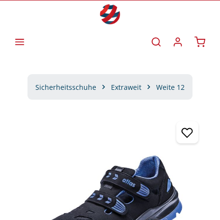
Zum Hauptinhalt springen
Waren
Sicherheitsschuhe
Extraweit
Weite 12
Bildergalerie überspringen