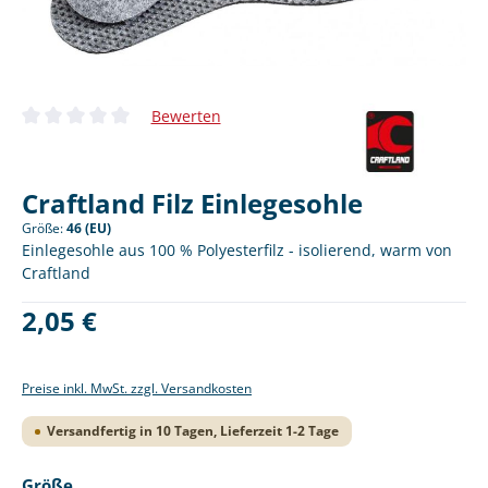
Bewerten
Durchschnittliche Bewertung von 0 von 5 Sternen
Craftland Filz Einlegesohle
Größe:
46 (EU)
Einlegesohle aus 100 % Polyesterfilz - isolierend, warm von
Craftland
Regulärer Preis:
2,05 €
Preise inkl. MwSt. zzgl. Versandkosten
Versandfertig in 10 Tagen, Lieferzeit 1-2 Tage
auswählen
Größe