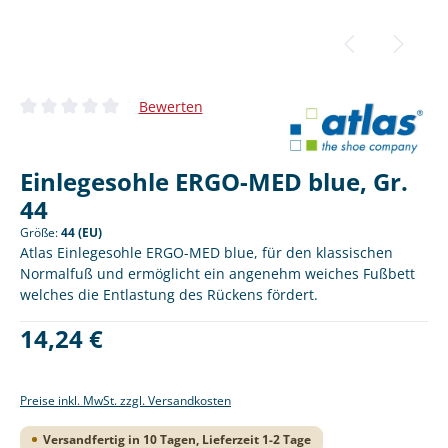
Bewerten
Durchschnittliche Bewertung von 0 von 5 Sternen
Einlegesohle ERGO-MED blue, Gr.
44
Größe:
44 (EU)
Atlas Einlegesohle ERGO-MED blue, für den klassischen
Normalfuß und ermöglicht ein angenehm weiches Fußbett
welches die Entlastung des Rückens fördert.
Regulärer Preis:
14,24 €
Preise inkl. MwSt. zzgl. Versandkosten
Versandfertig in 10 Tagen, Lieferzeit 1-2 Tage