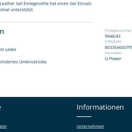
Leather Gel Einlegesohle hat einen Gel Einsatz
imal unterstützt.
en
Produktnummer
9946/43
GTIN/EAN:
80335460079
em Leder
Hersteller:
U-Power
mindertes Umknickrisiko
e
Informationen
ater
Unternehmen