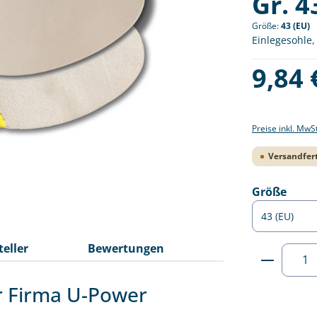
Gr. 4
Größe:
43 (EU)
Einlegesohle,
Regulärer Pre
9,84 
Preise inkl. MwS
Versandfert
ausw
Größe
teller
Bewertungen
Produkt
er Firma U-Power