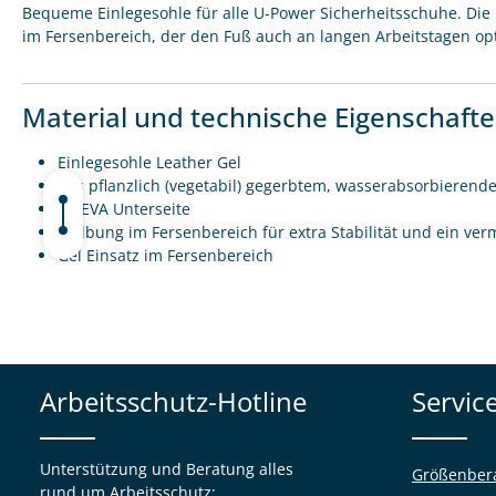
Bequeme Einlegesohle für alle U-Power Sicherheitsschuhe. Die 
im Fersenbereich, der den Fuß auch an langen Arbeitstagen opt
Material und technische Eigenschaft
Einlegesohle Leather Gel
aus pflanzlich (vegetabil) gegerbtem, wasserabsorbierend
PE/EVA Unterseite
Wölbung im Fersenbereich für extra Stabilität und ein ver
Gel Einsatz im Fersenbereich
Arbeitsschutz-Hotline
Servic
Unterstützung und Beratung alles
Größenber
rund um Arbeitsschutz: