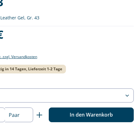
3
 Leather Gel, Gr. 43
is:
€
t. zzgl. Versandkosten
ig in 14 Tagen, Lieferzeit 1-2 Tage
ählen
 Anzahl: Gib den gewünschten Wert ein o
In den Warenkorb
Paar