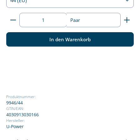
Produkt Anzahl: Gib den gewünschten Wert ein ode
Paar
In den Warenkorb
Produktnummer:
9946/44
GTIN/EAN:
4030913030166
Hersteller:
U-Power