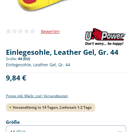
Bewerten
Durchschnittliche Bewertung von 0 von 5 Sternen
Einlegesohle, Leather Gel, Gr. 44
Größe:
44 (EU)
Einlegesohle, Leather Gel, Gr. 44
Regulärer Preis:
9,84 €
Preise inkl. MwSt. zzgl. Versandkosten
Versandfertig in 14 Tagen, Lieferzeit 1-2 Tage
auswählen
Größe