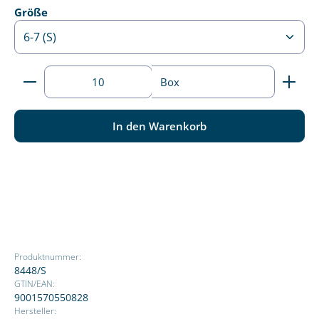
auswählen
Größe
Produkt Anzahl: Gib den gewünschten Wert ein ode
Box
In den Warenkorb
Produktnummer:
8448/S
GTIN/EAN:
9001570550828
Hersteller: