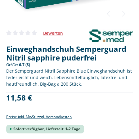
Bewerten
Durchschnittliche Bewertung von 0 von 5 Sternen
Einweghandschuh Semperguard
Nitril sapphire puderfrei
Größe:
6-7 (S)
Der Semperguard Nitril Sapphire Blue Einweghandschuh ist
federleicht und weich. Lebensmitteltauglich, latexfrei und
hautfreundlich. Big-Bag a 200 Stück.
Regulärer Preis:
11,58 €
Preise inkl. MwSt. zzgl. Versandkosten
Sofort verfügbar, Lieferzeit: 1-2 Tage