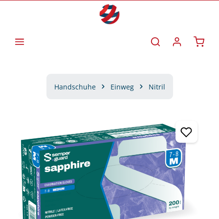
Zum Hauptinhalt springen
Waren
Handschuhe
Einweg
Nitril
Bildergalerie überspringen