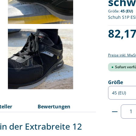
schwa
Größe:
45 (EU)
Schuh S1P ESD
Regulärer Pre
82,17
Preise inkl. MwS
Sofort verfü
ausw
Größe
teller
Bewertungen
Produkt
in der Extrabreite 12