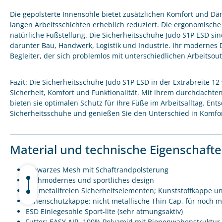
Die gepolsterte Innensohle bietet zusätzlichen Komfort und D
langen Arbeitsschichten erheblich reduziert. Die ergonomische
natürliche Fußstellung. Die Sicherheitsschuhe Judo S1P ESD sin
darunter Bau, Handwerk, Logistik und Industrie. Ihr modernes 
Begleiter, der sich problemlos mit unterschiedlichen Arbeitsout
Fazit: Die Sicherheitsschuhe Judo S1P ESD in der Extrabreite 1
Sicherheit, Komfort und Funktionalität. Mit ihrem durchdacht
bieten sie optimalen Schutz für Ihre Füße im Arbeitsalltag. Ents
Sicherheitsschuhe und genießen Sie den Unterschied in Komfort
Material und technische Eigenschaft
schwarzes Mesh mit Schaftrandpolsterung
hochmodernes und sportliches design
mit metallfreien Sicherheitselementen; Kunststoffkappe un
Zehenschutzkappe: nicht metallische Thin Cap, für noch m
ESD Einlegesohle Sport-lite (sehr atmungsaktiv)
Futter: EASY AIR, 100% Polyamid mit Bienenwabenstruktur