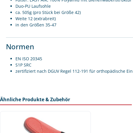
Duo-PU Laufsohle
ca. 505g (pro Stück bei Größe 42)
Weite 12 (extrabreit)
in den Größen 35-47
Normen
EN ISO 20345
S1P SRC
zertifiziert nach DGUV Regel 112-191 für orthopädische Ei
Ähnliche Produkte & Zubehör
Produktgalerie überspringen