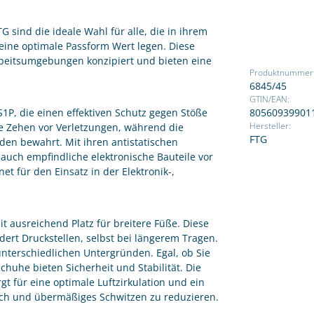
G sind die ideale Wahl für alle, die in ihrem
eine optimale Passform Wert legen. Diese
rbeitsumgebungen konzipiert und bieten eine
Produktnummer
6845/45
GTIN/EAN:
1P, die einen effektiven Schutz gegen Stöße
80560939901
re Zehen vor Verletzungen, während die
Hersteller:
FTG
den bewahrt. Mit ihren antistatischen
auch empfindliche elektronische Bauteile vor
t für den Einsatz in der Elektronik-,
it ausreichend Platz für breitere Füße. Diese
dert Druckstellen, selbst bei längerem Tragen.
 unterschiedlichen Untergründen. Egal, ob Sie
huhe bieten Sicherheit und Stabilität. Die
 für eine optimale Luftzirkulation und ein
uch und übermäßiges Schwitzen zu reduzieren.