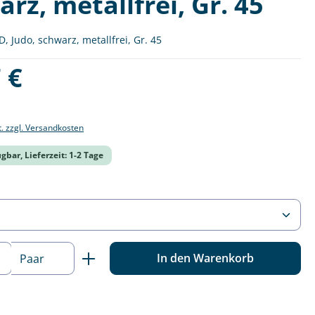
rz, metallfrei, Gr. 45
, Judo, schwarz, metallfrei, Gr. 45
is:
 €
t. zzgl. Versandkosten
gbar, Lieferzeit: 1-2 Tage
ählen
 Anzahl: Gib den gewünschten Wert ein o
In den Warenkorb
Paar