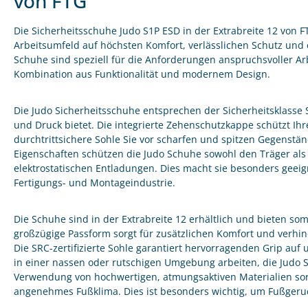
von FTG
Die Sicherheitsschuhe Judo S1P ESD in der Extrabreite 12 von FT
Arbeitsumfeld auf höchsten Komfort, verlässlichen Schutz und 
Schuhe sind speziell für die Anforderungen anspruchsvoller A
Kombination aus Funktionalität und modernem Design.
Die Judo Sicherheitsschuhe entsprechen der Sicherheitsklasse S
und Druck bietet. Die integrierte Zehenschutzkappe schützt Ih
durchtrittsichere Sohle Sie vor scharfen und spitzen Gegenstän
Eigenschaften schützen die Judo Schuhe sowohl den Träger als 
elektrostatischen Entladungen. Dies macht sie besonders geeigne
Fertigungs- und Montageindustrie.
Die Schuhe sind in der Extrabreite 12 erhältlich und bieten som
großzügige Passform sorgt für zusätzlichen Komfort und verhin
Die SRC-zertifizierte Sohle garantiert hervorragenden Grip auf
in einer nassen oder rutschigen Umgebung arbeiten, die Judo Sc
Verwendung von hochwertigen, atmungsaktiven Materialien sorgt
angenehmes Fußklima. Dies ist besonders wichtig, um Fußger