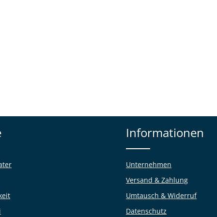
e
Informationen
ater
Unternehmen
Versand & Zahlung
keit
Umtausch & Widerruf
i
Datenschutz