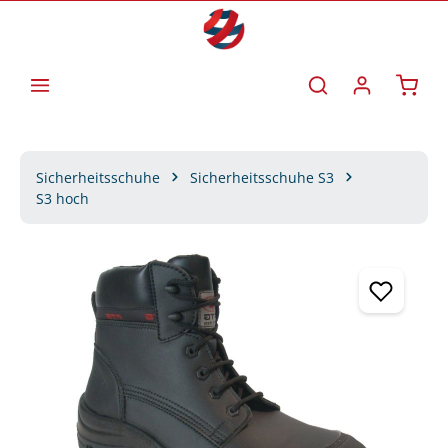
Zum Hauptinhalt springen
Waren
Sicherheitsschuhe
Sicherheitsschuhe S3
S3 hoch
Bildergalerie überspringen