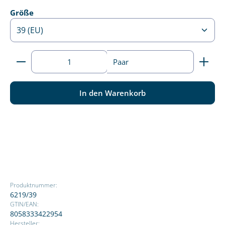
auswählen
Größe
Produkt Anzahl: Gib den gewünschten Wert ein ode
Paar
In den Warenkorb
Produktnummer:
6219/39
GTIN/EAN:
8058333422954
Hersteller: