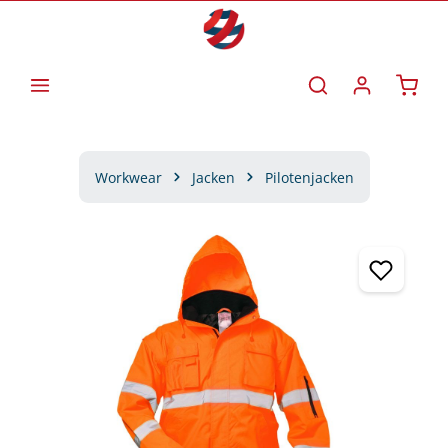
Zum Hauptinhalt springen
Waren
Workwear
Jacken
Pilotenjacken
Bildergalerie überspringen