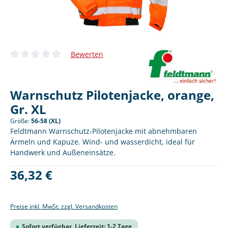
Bewerten
Durchschnittliche Bewertung von 0 von 5 Sternen
Warnschutz Pilotenjacke, orange,
Gr. XL
Größe:
56-58 (XL)
Feldtmann Warnschutz-Pilotenjacke mit abnehmbaren
Ärmeln und Kapuze. Wind- und wasserdicht, ideal für
Handwerk und Außeneinsätze.
Regulärer Preis:
36,32 €
Preise inkl. MwSt. zzgl. Versandkosten
Sofort verfügbar, Lieferzeit: 1-2 Tage