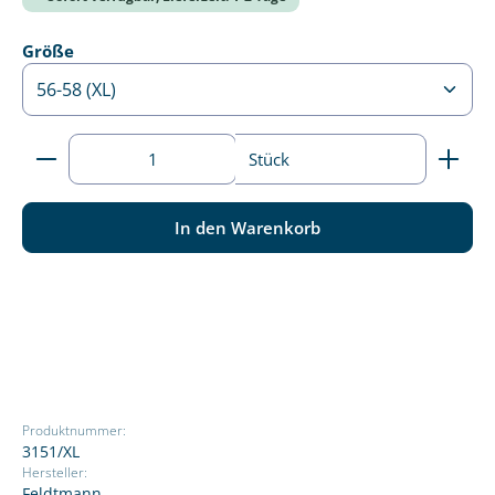
auswählen
Größe
Produkt Anzahl: Gib den gewünschten Wert ein ode
Stück
In den Warenkorb
Produktnummer:
3151/XL
Hersteller:
Feldtmann