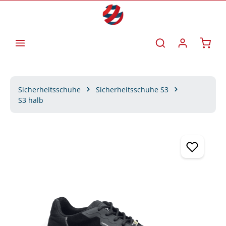
Zum Hauptinhalt springen
Waren
Sicherheitsschuhe
Sicherheitsschuhe S3
S3 halb
Bildergalerie überspringen