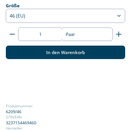
auswählen
Größe
Produkt Anzahl: Gib den gewünschten Wert ein ode
Paar
In den Warenkorb
Produktnummer:
6209/46
GTIN/EAN:
3237154469460
Hersteller: