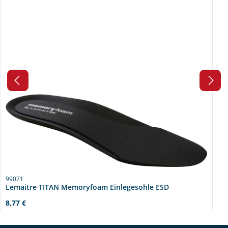
99071
Lemaitre TITAN Memoryfoam Einlegesohle ESD
Regulärer Preis:
8,77 €