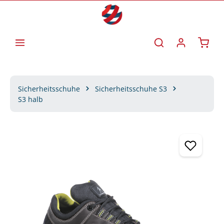
Zum Hauptinhalt springen
Waren
Sicherheitsschuhe
Sicherheitsschuhe S3
S3 halb
Bildergalerie überspringen