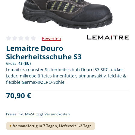
Bewerten
Durchschnittliche Bewertung von 0 von 5 Sternen
Lemaitre Douro
Sicherheitsschuhe S3
Größe:
43 (EU)
Lemaitre, robuster Sicherheitsschuh Douro S3 SRC, dickes
Leder, mikrobelüftetes Innenfutter, atmungsaktiv, leichte &
flexible Germax®ZERO-Sohle
Regulärer Preis:
70,90 €
Preise inkl. MwSt. zzgl. Versandkosten
Versandfertig in 7 Tagen, Lieferzeit 1-2 Tage