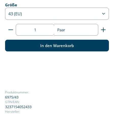
auswählen
Größe
Produkt Anzahl: Gib den gewünschten Wert ein ode
Paar
In den Warenkorb
Produktnummer:
6975/43
GTIN/EAN:
3237154052433
Hersteller: