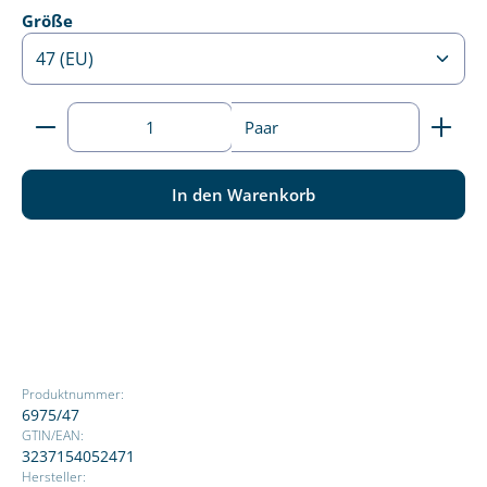
auswählen
Größe
Produkt Anzahl: Gib den gewünschten Wert ein ode
Paar
In den Warenkorb
Produktnummer:
6975/47
GTIN/EAN:
3237154052471
Hersteller: