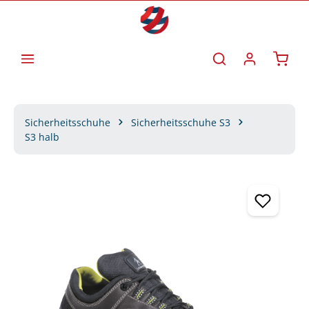
Zum Hauptinhalt springen
Waren
Sicherheitsschuhe
Sicherheitsschuhe S3
S3 halb
Bildergalerie überspringen