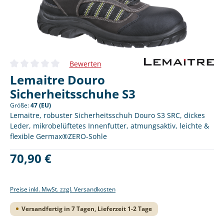
Bewerten
Durchschnittliche Bewertung von 0 von 5 Sternen
Lemaitre Douro
Sicherheitsschuhe S3
Größe:
47 (EU)
Lemaitre, robuster Sicherheitsschuh Douro S3 SRC, dickes
Leder, mikrobelüftetes Innenfutter, atmungsaktiv, leichte &
flexible Germax®ZERO-Sohle
Regulärer Preis:
70,90 €
Preise inkl. MwSt. zzgl. Versandkosten
Versandfertig in 7 Tagen, Lieferzeit 1-2 Tage