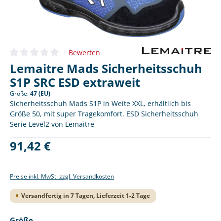
Bewerten
Durchschnittliche Bewertung von 0 von 5 Sternen
Lemaitre Mads Sicherheitsschuh
S1P SRC ESD extraweit
Größe:
47 (EU)
Sicherheitsschuh Mads S1P in Weite XXL, erhältlich bis
Größe 50, mit super Tragekomfort. ESD Sicherheitsschuh
Serie Level2 von Lemaitre
Regulärer Preis:
91,42 €
Preise inkl. MwSt. zzgl. Versandkosten
Versandfertig in 7 Tagen, Lieferzeit 1-2 Tage
auswählen
Größe