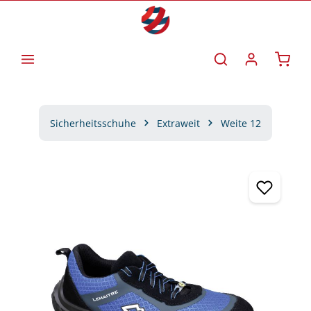
Zum Hauptinhalt springen
Waren
Sicherheitsschuhe
Extraweit
Weite 12
Bildergalerie überspringen