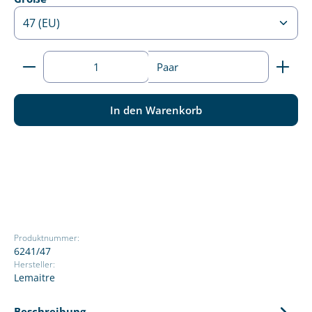
Produkt Anzahl: Gib den gewünschten Wert ein ode
Paar
In den Warenkorb
Produktnummer:
6241/47
Hersteller:
Lemaitre
Beschreibung