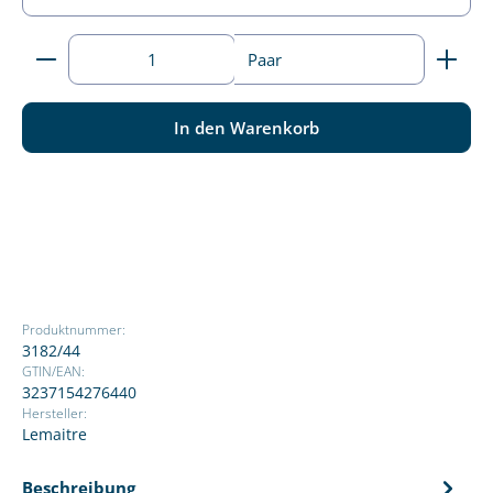
Produkt Anzahl: Gib den gewünschten Wert ein ode
Paar
In den Warenkorb
Produktnummer:
3182/44
GTIN/EAN:
3237154276440
Hersteller:
Lemaitre
Beschreibung