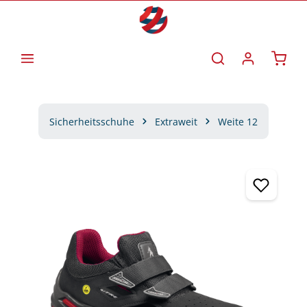
Zum Hauptinhalt springen
Waren
Sicherheitsschuhe
Extraweit
Weite 12
Bildergalerie überspringen