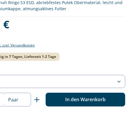
huh Ringo S3 ESD, abriebfestes Putek Obermaterial, leicht und
niumkappe, atmungsaktives Futter
is:
 €
t. zzgl. Versandkosten
ig in 7 Tagen, Lieferzeit 1-2 Tage
ählen
 Anzahl: Gib den gewünschten Wert ein o
In den Warenkorb
Paar