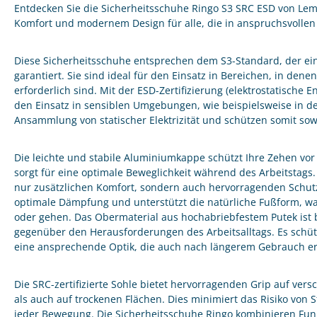
Entdecken Sie die Sicherheitsschuhe Ringo S3 SRC ESD von Lema
Komfort und modernem Design für alle, die in anspruchsvollen
Diese Sicherheitsschuhe entsprechen dem S3-Standard, der ei
garantiert. Sie sind ideal für den Einsatz in Bereichen, in den
erforderlich sind. Mit der ESD-Zertifizierung (elektrostatische 
den Einsatz in sensiblen Umgebungen, wie beispielsweise in der
Ansammlung von statischer Elektrizität und schützen somit so
Die leichte und stabile Aluminiumkappe schützt Ihre Zehen vor
sorgt für eine optimale Beweglichkeit während des Arbeitstags.
nur zusätzlichen Komfort, sondern auch hervorragenden Schutz 
optimale Dämpfung und unterstützt die natürliche Fußform, wa
oder gehen. Das Obermaterial aus hochabriebfestem Putek ist 
gegenüber den Herausforderungen des Arbeitsalltags. Es schüt
eine ansprechende Optik, die auch nach längerem Gebrauch erh
Die SRC-zertifizierte Sohle bietet hervorragenden Grip auf ve
als auch auf trockenen Flächen. Dies minimiert das Risiko von S
jeder Bewegung. Die Sicherheitsschuhe Ringo kombinieren Funk