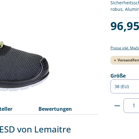
Sicherheitssc
robus, Alumi
Regulärer Pre
96,95
Preise inkl. MwS
Versandfert
ausw
Größe
Produkt
teller
Bewertungen
 ESD von Lemaitre