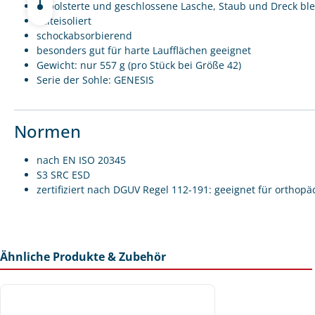
gepolsterte und geschlossene Lasche, Staub und Dreck bl
kälteisoliert
schockabsorbierend
besonders gut für harte Laufflächen geeignet
Gewicht: nur 557 g (pro Stück bei Größe 42)
Serie der Sohle: GENESIS
Normen
nach EN ISO 20345
S3 SRC ESD
zertifiziert nach DGUV Regel 112-191: geeignet für ortho
Ähnliche Produkte & Zubehör
Produktgalerie überspringen