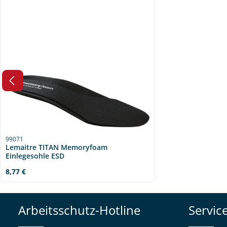
99071
Lemaitre TITAN Memoryfoam
Einlegesohle ESD
Regulärer Preis:
8,77 €
Arbeitsschutz-Hotline
Servic