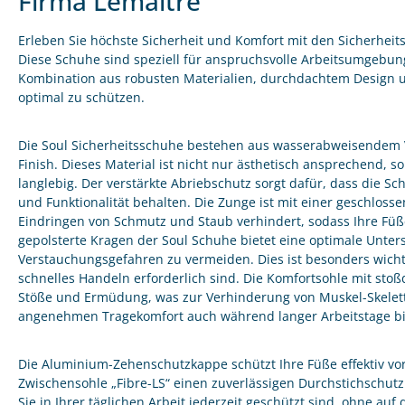
Firma Lemaitre
Erleben Sie höchste Sicherheit und Komfort mit den Sicherheit
Diese Schuhe sind speziell für anspruchsvolle Arbeitsumgebung
Kombination aus robusten Materialien, durchdachtem Design 
optimal zu schützen.
Die Soul Sicherheitsschuhe bestehen aus wasserabweisendem 
Finish. Dieses Material ist nicht nur ästhetisch ansprechend,
langlebig. Der verstärkte Abriebschutz sorgt dafür, dass die S
und Funktionalität behalten. Die Zunge ist mit einer geschloss
Eindringen von Schmutz und Staub verhindert, sodass Ihre Füß
gepolsterte Kragen der Soul Schuhe bietet eine optimale Unters
Verstauchungsgefahren zu vermeiden. Dies ist besonders wicht
schnelles Handeln erforderlich sind. Die Komfortsohle mit sto
Stöße und Ermüdung, was zur Verhinderung von Muskel-Skelett
angenehmen Tragekomfort auch während langer Arbeitstage bi
Die Aluminium-Zehenschutzkappe schützt Ihre Füße effektiv vo
Zwischensohle „Fibre-LS“ einen zuverlässigen Durchstichschutz 
Sie in Ihrer täglichen Arbeit jederzeit geschützt sind, ohne au