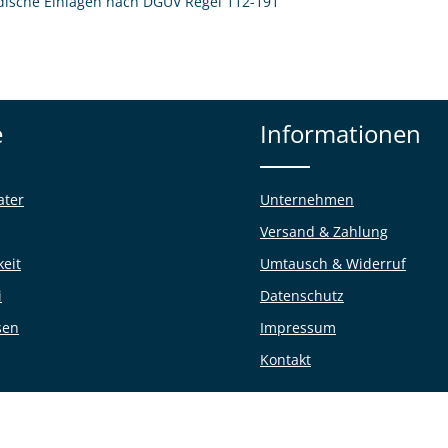
pädische Einlagen nach DGUV Regel 112-191
e
Informationen
ater
Unternehmen
Versand & Zahlung
keit
Umtausch & Widerruf
i
Datenschutz
sen
Impressum
Kontakt