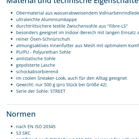
Material und technische Eigenschaft
Obermaterial aus wasserabweisendem Vollnarbenrindlede
ultraleichte Aluminiumkappe
durchtrittsichere textile Zwischensohle aus "Fibre-LS"
besonders geeignet im Indoor-Bereich mit langen Einsatz 
reiner Ösen-Schnürschuh
atmungsaktives Innenfutter aus Mesh mit optimalem Komf
PU/PU - Polyurethan Sohle
antistatische Sohle
gepolsterte Lasche
schockabsorbierend
im coolen Sneaker-Look, auch für den Alltag geeignet
Gewicht: nur 500 g (pro Stück bei Größe 42)
Serie der Sohle: STREET
Normen
nach EN ISO 20345
S3 SRC