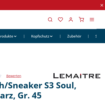
Warenkorb ent
rodukte
Kopfschutz
Zubehör
Sale
Bewerten
iche Bewertung von 0 von 5 Sternen
h/Sneaker S3 Soul,
rz, Gr. 45