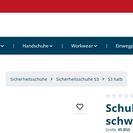
Handschuhe
Workwear
Einwegp
Sicherheitsschuhe
Sicherheitsschuhe S3
S3 halb
Durchschnittl
Schu
schwa
Größe:
45 (EU)