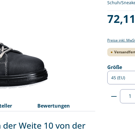
Schuh/Sneaker
Regulärer Pre
72,11
Preise inkl. MwS
Versandfert
ausw
Größe
Produkt
teller
Bewertungen
n der Weite 10 von der