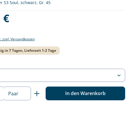
 S3 Soul, schwarz, Gr. 45
is:
 €
t. zzgl. Versandkosten
ig in 7 Tagen, Lieferzeit 1-2 Tage
ählen
 Anzahl: Gib den gewünschten Wert ein o
In den Warenkorb
Paar