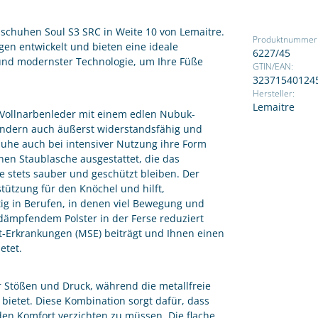
sschuhen Soul S3 SRC in Weite 10 von Lemaitre.
Produktnummer
en entwickelt und bieten eine ideale
6227/45
und modernster Technologie, um Ihre Füße
GTIN/EAN:
32371540124
Hersteller:
Lemaitre
Vollnarbenleder mit einem edlen Nubuk-
 sondern auch äußerst widerstandsfähig und
chuhe auch bei intensiver Nutzung ihre Form
enen Staublasche ausgestattet, die das
e stets sauber und geschützt bleiben. Der
tützung für den Knöchel und hilft,
ig in Berufen, in denen viel Bewegung und
ßdämpfendem Polster in der Ferse reduziert
-Erkrankungen (MSE) beiträgt und Ihnen einen
etet.
r Stößen und Druck, während die metallfreie
bietet. Diese Kombination sorgt dafür, dass
f den Komfort verzichten zu müssen. Die flache