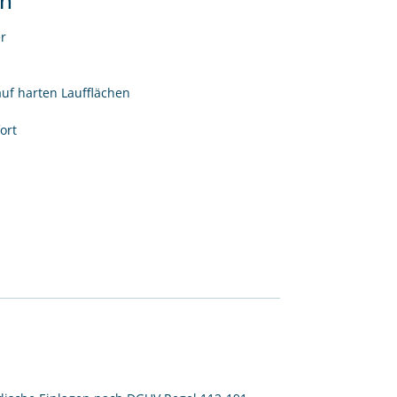
en
r
auf harten Laufflächen
ort