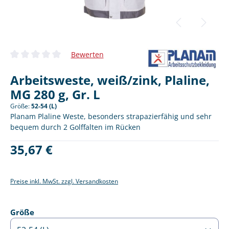
Bewerten
Durchschnittliche Bewertung von 0 von 5 Sternen
Arbeitsweste, weiß/zink, Plaline,
MG 280 g, Gr. L
Größe:
52-54 (L)
Planam Plaline Weste, besonders strapazierfähig und sehr
bequem durch 2 Golffalten im Rücken
Regulärer Preis:
35,67 €
Preise inkl. MwSt. zzgl. Versandkosten
auswählen
Größe