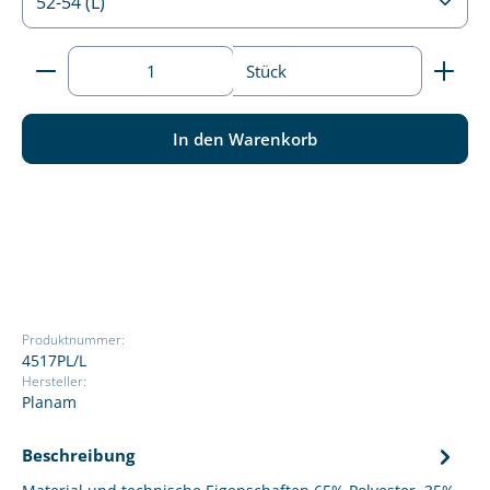
Produkt Anzahl: Gib den gewünschten Wert ein ode
Stück
In den Warenkorb
Produktnummer:
4517PL/L
Hersteller:
Planam
Beschreibung