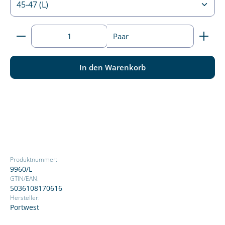
Produkt Anzahl: Gib den gewünschten Wert ein ode
Paar
In den Warenkorb
Produktnummer:
9960/L
GTIN/EAN:
5036108170616
Hersteller:
Portwest