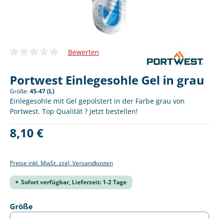
Bewerten
Durchschnittliche Bewertung von 0 von 5 Sternen
Portwest Einlegesohle Gel in grau
Größe:
45-47 (L)
Einlegesohle mit Gel gepolstert in der Farbe grau von
Portwest. Top Qualität ? Jetzt bestellen!
Regulärer Preis:
8,10 €
Preise inkl. MwSt. zzgl. Versandkosten
Sofort verfügbar, Lieferzeit: 1-2 Tage
auswählen
Größe