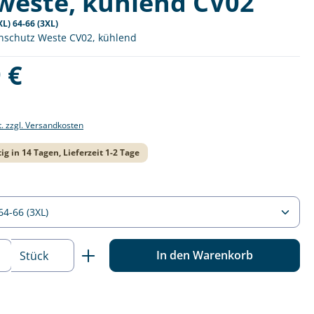
weste, kühlend CV02
XL) 64-66 (3XL)
nschutz Weste CV02, kühlend
is:
 €
t. zzgl. Versandkosten
ig in 14 Tagen, Lieferzeit 1-2 Tage
ählen
 Anzahl: Gib den gewünschten Wert ein o
In den Warenkorb
Stück