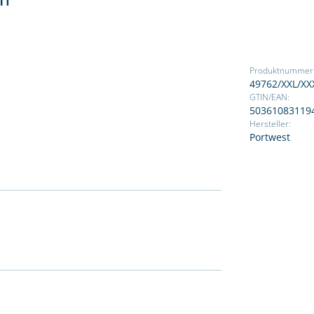
Produktnummer
49762/XXL/XX
GTIN/EAN:
50361083119
Hersteller:
Portwest