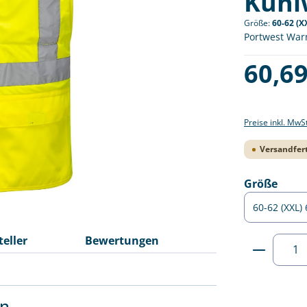
Kühl
Größe:
60-62 (X
Portwest War
Regulärer Pre
60,69
Preise inkl. MwS
Versandfert
ausw
Größe
teller
Bewertungen
Produkt
en