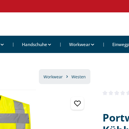
Handschuhe
Workwear
Einwegp
Workwear
Westen
Durchschnittl
Port