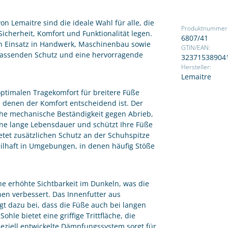
n Lemaitre sind die ideale Wahl für alle, die
Produktnummer
cherheit, Komfort und Funktionalität legen.
6807/41
en Einsatz in Handwerk, Maschinenbau sowie
GTIN/EAN:
fassenden Schutz und eine hervorragende
32371538904
Hersteller:
Lemaitre
 optimalen Tragekomfort für breitere Füße
ei denen der Komfort entscheidend ist. Der
ohe mechanische Beständigkeit gegen Abrieb,
eine lange Lebensdauer und schützt Ihre Füße
ietet zusätzlichen Schutz an der Schuhspitze
eilhaft in Umgebungen, in denen häufig Stöße
ine erhöhte Sichtbarkeit im Dunkeln, was die
en verbessert. Das Innenfutter aus
gt dazu bei, dass die Füße auch bei langen
le bietet eine griffige Trittfläche, die
peziell entwickelte Dämpfungssystem sorgt für