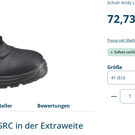
Schuh Andy Lo
Regulärer Pre
72,73
Preise inkl. MwS
Sofort verfü
ausw
Größe
Produkt
teller
Bewertungen
RC in der Extraweite