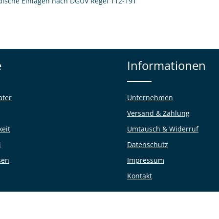
pädische Einlagen nach DGUV Regel 112-191
e
Informationen
ater
Unternehmen
Versand & Zahlung
keit
Umtausch & Widerruf
i
Datenschutz
sen
Impressum
Kontakt