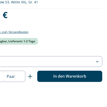
w S3, Weite XXL, Gr. 41
is:
 €
t. zzgl. Versandkosten
gbar, Lieferzeit: 1-2 Tage
ählen
 Anzahl: Gib den gewünschten Wert ein o
In den Warenkorb
Paar