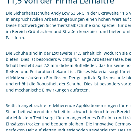
11,5 von der Firma Lemaitre
Die Sicherheitsschuhe Andy Low S3 SRC in der Extraweite 11,5 vo
in anspruchsvollen Arbeitsumgebungen einen hohen Wert auf Si
Diese hochwertigen Sicherheitshalbschuhe sind speziell für d
im Bereich Grünflächen und Straßen konzipiert und bieten um
Passform.
Die Schuhe sind in der Extraweite 11,5 erhältlich, wodurch sie
bieten. Dies ist besonders wichtig für lange Arbeitseinsätze, b
Schaft besteht aus 2,2 mm dickem Büffelleder, das für seine h
Reißen und Perforation bekannt ist. Dieses Material sorgt für 
effektiv vor äußeren Einflüssen. Der gespritzte Spitzenschutz b
und erhöht die Robustheit der Schuhe. Dies ist besonders vort
und mechanische Einwirkungen auftreten.
Seitlich angebrachte reflektierende Applikationen sorgen für e
Sicherheit während der Arbeit in schwach beleuchteten Bereich
abriebfestem Textil sorgt für ein angenehmes Fußklima und trä
Einsätzen trocken und bequem bleiben. Die innovative Germax-Soh
perfekten Halt auf glatten Industrieböden gewährleistet. Das s