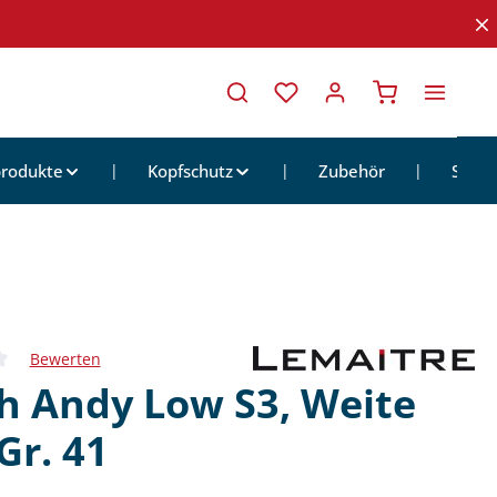
Warenkorb ent
rodukte
Kopfschutz
Zubehör
Sale
Bewerten
iche Bewertung von 0 von 5 Sternen
h Andy Low S3, Weite
Gr. 41