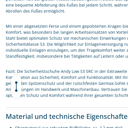
eine bequeme Abfederung des Fußes bei jedem Schritt, währen
Abrollen des Fußes ermöglicht.
Mit einer abgesetzten Ferse und einem gepolsterten Kragen bie
Komfort, was besonders bei langen Arbeitseinsätzen von Vorteil
Stahl bietet optimalen Schutz vor mechanischen Einwirkungen 
Sicherheitsklasse S3. Die Möglichkeit zur Einlagenversorgung 
individuelle Einlagen einzulegen, um den Tragekomfort weiter 
Standfestigkeit, insbesondere bei Tätigkeiten auf Leitern ode
Fazit: Die Sicherheitsschuhe Andy Low S3 SRC in der Extraweite
Kombination aus Sicherheit, Komfort und Funktionalität. Mit i
gespritzten Spitzenschutz und der rutschfesten Germax-Sohle s
Anwendungen im Handwerk und Maschinenbau. Vertrauen Sie a
optimalen Schutz und Komfort während Ihrer gesamten Schicht
Material und technische Eigenschaft
Obermaterial aus robustem Büffelleder, ca. 2.2 mm dick