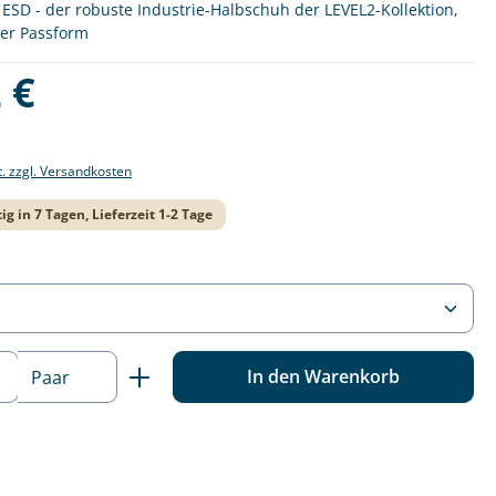
ESD - der robuste Industrie-Halbschuh der LEVEL2-Kollektion,
ter Passform
is:
 €
t. zzgl. Versandkosten
ig in 7 Tagen, Lieferzeit 1-2 Tage
ählen
 Anzahl: Gib den gewünschten Wert ein o
In den Warenkorb
Paar