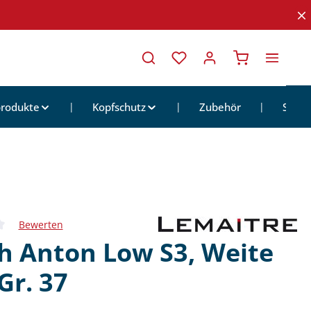
Warenkorb ent
rodukte
Kopfschutz
Zubehör
Sale
Bewerten
iche Bewertung von 0 von 5 Sternen
h Anton Low S3, Weite
Gr. 37