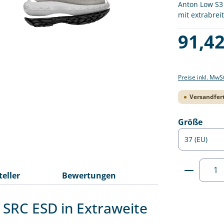
Anton Low S3 
mit extrabrei
Regulärer Pre
91,42
Preise inkl. MwS
Versandfert
ausw
Größe
Produkt
teller
Bewertungen
 SRC ESD in Extraweite