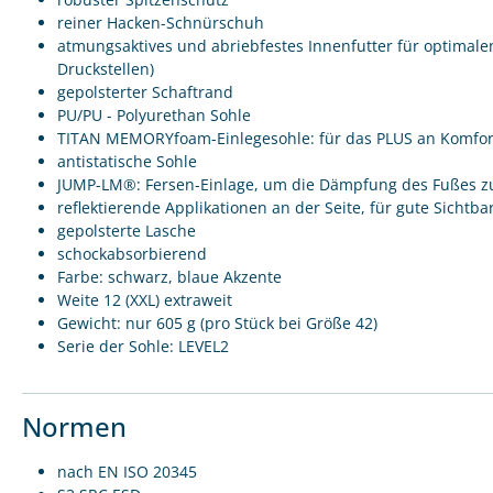
reiner Hacken-Schnürschuh
atmungsaktives und abriebfestes Innenfutter für optimalen
Druckstellen)
gepolsterter Schaftrand
PU/PU - Polyurethan Sohle
TITAN MEMORYfoam-Einlegesohle: für das PLUS an Komfor
antistatische Sohle
JUMP-LM®: Fersen-Einlage, um die Dämpfung des Fußes z
reflektierende Applikationen an der Seite, für gute Sichtba
gepolsterte Lasche
schockabsorbierend
Farbe: schwarz, blaue Akzente
Weite 12 (XXL) extraweit
Gewicht: nur 605 g (pro Stück bei Größe 42)
Serie der Sohle: LEVEL2
Normen
nach EN ISO 20345