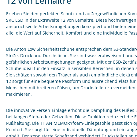
12 von Lemaitre
Erleben Sie den perfekten Schutz und außergewöhnlichen Komf
SRC ESD in der Extraweite 12 von Lemaitre. Diese hochwertigen 
anspruchsvolle Arbeitsumgebungen konzipiert und bieten eine o
alle, die Wert auf Sicherheit, Komfort und eine individuelle Pas
Die Anton Low Sicherheitsschuhe entsprechen dem S3-Standa
Stöße, Druck und Durchstiche. Sie sind wasserabweisend und s
gefährlichen Arbeitsumgebungen geeignet. Mit der ESD-Zertifizi
Schuhe ideal für den Einsatz in sensiblen Bereichen, in denen 
Sie schützen sowohl den Träger als auch empfindliche elektron
12 sorgt für eine bequeme Passform und ausreichend Platz für I
Menschen mit breiteren Füßen, um Druckstellen zu vermeiden
maximieren.
Die innovative Fersen-Einlage erhöht die Dämpfung des Fußes 
bei langen Steh- oder Gehzeiten. Diese Funktion reduziert di
Fußhaltung. Die TITAN MEMORYfoam-Einlegesohle passt sich op
Komfort. Sie sorgt für eine individuelle Dämpfung und ein an
anhält. Der gepolsterte Schaftrand verhindert Druckstellen an 