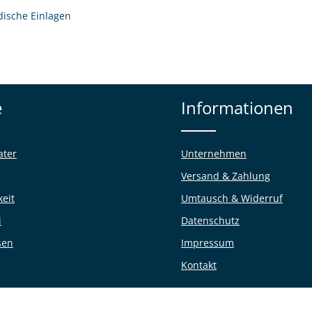
dische Einlagen
e
Informationen
ater
Unternehmen
Versand & Zahlung
keit
Umtausch & Widerruf
i
Datenschutz
sen
Impressum
Kontakt