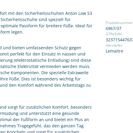
ort mit den Sicherheitsschuhen Anton Low S3
Sicherheitsschuhe sind speziell für
Produktnummer
ptimale Passform für breitere Füße. Ideal für
6967/37
sform legen.
GTIN/EAN:
32371544763
Hersteller:
rd und bieten umfassenden Schutz gegen
Lemaitre
omit perfekt für den Einsatz in nassen und
erung (elektrostatische Entladung) sind diese
statische Elektrizität vermieden werden muss.
ische Komponenten. Die spezielle Extraweite
hre Füße. Dies ist besonders wichtig für
 und den Komfort während des Arbeitstags zu
und sorgt für zusätzlichen Komfort, besonders
e Ermüdung und unterstützt eine gesunde
timal der Fußform an und bietet ein Plus an
genehmes Tragegefühl, das den ganzen Tag
den Knöcheln und sorgt für zusätzlichen