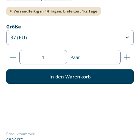
Versandfertig in 14 Tagen, Lieferzeit 1-2 Tage
auswählen
Größe
Produkt Anzahl: Gib den gewünschten Wert ein ode
Paar
In den Warenkorb
Produktnummer:
6826/37