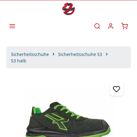
Zum Hauptinhalt springen
Waren
Sicherheitsschuhe
Sicherheitsschuhe S3
S3 halb
Bildergalerie überspringen