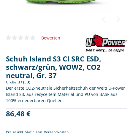
Bewerten
Durchschnittliche Bewertung von 0 von 5 Sternen
Schuh Island S3 CI SRC ESD,
schwarz/grün, WOW2, CO2
neutral, Gr. 37
Größe:
37 (EU)
Der erste CO2-neutrale Sicherheitsschuh der Welt! U-Power
Island S3, aus recyceltem Material und PU von BASF aus
100% erneuerbaren Quellen
Regulärer Preis:
86,48 €
Preise inkl. MwSt. zzgl. Versandkosten