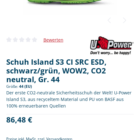
Bewerten
Durchschnittliche Bewertung von 0 von 5 Sternen
Schuh Island S3 CI SRC ESD,
schwarz/grün, WOW2, CO2
neutral, Gr. 44
Größe:
44 (EU)
Der erste CO2-neutrale Sicherheitsschuh der Welt! U-Power
Island S3, aus recyceltem Material und PU von BASF aus
100% erneuerbaren Quellen
Regulärer Preis:
86,48 €
Preise inkl. MwSt. zzgl. Versandkosten