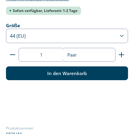
Sofort verfügbar, Lieferzeit: 1-2 Tage
auswählen
Größe
Produkt Anzahl: Gib den gewünschten Wert ein ode
Paar
In den Warenkorb
Produktnummer:
6826/44