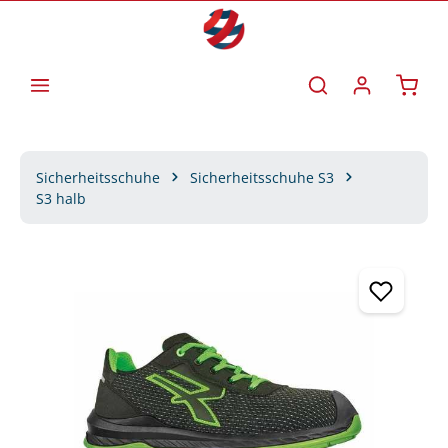
Zum Hauptinhalt springen
Waren
Sicherheitsschuhe
Sicherheitsschuhe S3
S3 halb
Bildergalerie überspringen