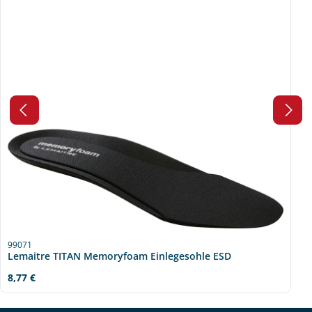
99071
Lemaitre TITAN Memoryfoam Einlegesohle ESD
Regulärer Preis:
8,77 €