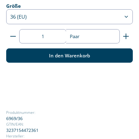
auswählen
Größe
Produkt Anzahl: Gib den gewünschten Wert ein ode
Paar
In den Warenkorb
Produktnummer:
6969/36
GTIN/EAN:
3237154472361
Hersteller: