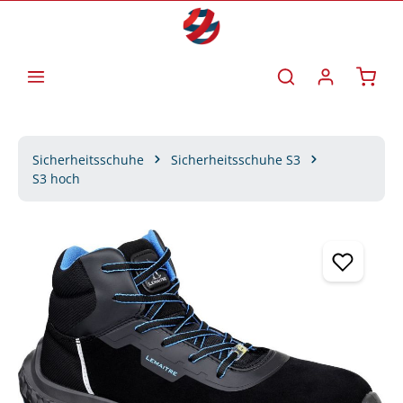
Zum Hauptinhalt springen
Waren
Sicherheitsschuhe
Sicherheitsschuhe S3
S3 hoch
Bildergalerie überspringen