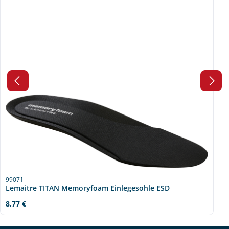
99071
Lemaitre TITAN Memoryfoam Einlegesohle ESD
Regulärer Preis:
8,77 €