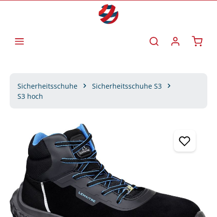
Zum Hauptinhalt springen
Waren
Sicherheitsschuhe
Sicherheitsschuhe S3
S3 hoch
Bildergalerie überspringen