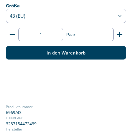
auswählen
Größe
Produkt Anzahl: Gib den gewünschten Wert ein ode
Paar
In den Warenkorb
Produktnummer:
6969/43
GTIN/EAN:
3237154472439
Hersteller: