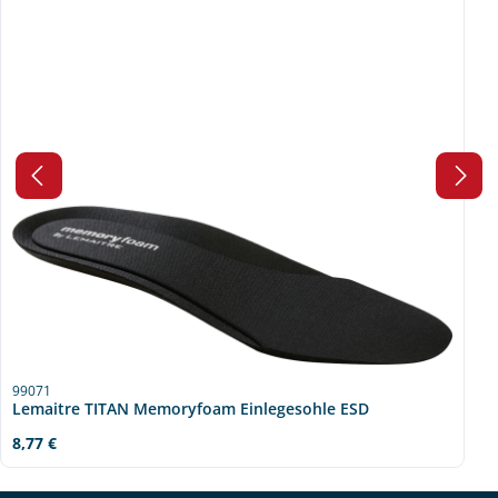
99071
Lemaitre TITAN Memoryfoam Einlegesohle ESD
Regulärer Preis:
8,77 €