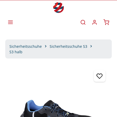
Zum Hauptinhalt springen
Waren
Sicherheitsschuhe
Sicherheitsschuhe S3
S3 halb
Bildergalerie überspringen