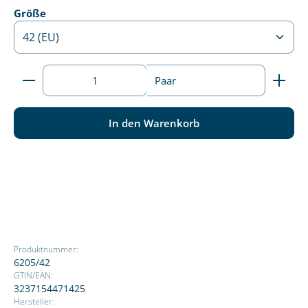
auswählen
Größe
Produkt Anzahl: Gib den gewünschten Wert ein ode
Paar
In den Warenkorb
Produktnummer:
6205/42
GTIN/EAN:
3237154471425
Hersteller: