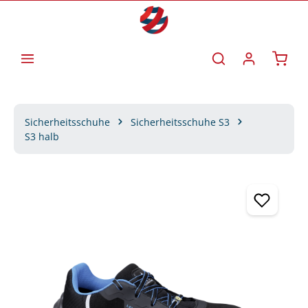
Zum Hauptinhalt springen
Waren
Sicherheitsschuhe
Sicherheitsschuhe S3
S3 halb
Bildergalerie überspringen