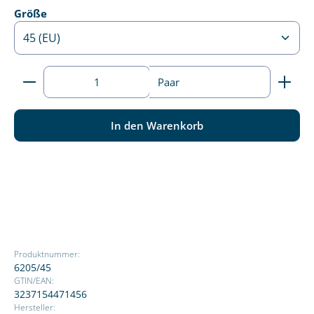
auswählen
Größe
Produkt Anzahl: Gib den gewünschten Wert ein ode
Paar
In den Warenkorb
Produktnummer:
6205/45
GTIN/EAN:
3237154471456
Hersteller: