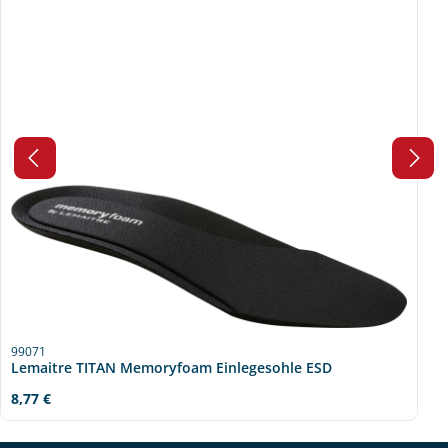
99071
Lemaitre TITAN Memoryfoam Einlegesohle ESD
Regulärer Preis:
8,77 €