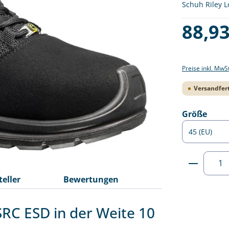
Schuh Riley L
Regulärer Pre
88,93
Preise inkl. MwS
Versandfert
ausw
Größe
Produkt
teller
Bewertungen
SRC ESD in der Weite 10