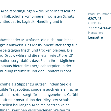
n Arbeitsbedingungen – die Sicherheitsschuhe
Produktnummer
iven Halbschuhe kombinieren höchsten Schutz
6207/45
chtindustrie, Logistik, Handling und im
GTIN/EAN:
32371542664
Hersteller:
Lemaitre
bweisender Mikrofaser, die nicht nur leicht
keit aufweist. Das Mesh-Innenfutter sorgt für
beitstagen frisch und trocken bleiben. Die
d Druck, während die metallfreie „Fibre-LS“
tion sorgt dafür, dass Sie in Ihrer täglichen
hinaus bietet die Energieabsorption in der
rmüdung reduziert und den Komfort erhöht.
chuhe als Slipper zu nutzen, indem Sie die
lexible Trageoption, sondern auch eine einfache
abenstruktur sorgt für ein angenehmes Gefühl
nahtfreie Konstruktion der Riley Low Schuhe
 selbst bei langen Arbeitseinsätzen keine
Ihnen, zwischen verschiedenen Weiten zu