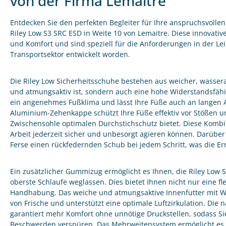
von der Firma Lemaitre
Entdecken Sie den perfekten Begleiter für Ihre anspruchsvolle
Riley Low S3 SRC ESD in Weite 10 von Lemaitre. Diese innovat
und Komfort und sind speziell für die Anforderungen in der Lei
Transportsektor entwickelt worden.
Die Riley Low Sicherheitsschuhe bestehen aus weicher, wassera
und atmungsaktiv ist, sondern auch eine hohe Widerstandsfähig
ein angenehmes Fußklima und lässt Ihre Füße auch an langen Ar
Aluminium-Zehenkappe schützt Ihre Füße effektiv vor Stößen un
Zwischensohle optimalen Durchstichschutz bietet. Diese Kombina
Arbeit jederzeit sicher und unbesorgt agieren können. Darüber 
Ferse einen rückfedernden Schub bei jedem Schritt, was die E
Ein zusätzlicher Gummizug ermöglicht es Ihnen, die Riley Low S
oberste Schlaufe weglassen. Dies bietet Ihnen nicht nur eine f
Handhabung. Das weiche und atmungsaktive Innenfutter mit W
von Frische und unterstützt eine optimale Luftzirkulation. Die 
garantiert mehr Komfort ohne unnötige Druckstellen, sodass Sie
Beschwerden verspüren. Das Mehrweitensystem ermöglicht es 