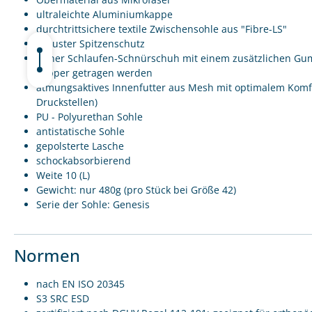
ultraleichte Aluminiumkappe
durchtrittsichere textile Zwischensohle aus "Fibre-LS"
robuster Spitzenschutz
reiner Schlaufen-Schnürschuh mit einem zusätzlichen Gu
Slipper getragen werden
atmungsaktives Innenfutter aus Mesh mit optimalem Komfort
Druckstellen)
PU - Polyurethan Sohle
antistatische Sohle
gepolsterte Lasche
schockabsorbierend
Weite 10 (L)
Gewicht: nur 480g (pro Stück bei Größe 42)
Serie der Sohle: Genesis
Normen
nach EN ISO 20345
S3 SRC ESD