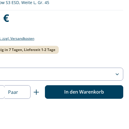
ow S3 ESD, Weite L, Gr. 45
is:
 €
t. zzgl. Versandkosten
ig in 7 Tagen, Lieferzeit 1-2 Tage
ählen
 Anzahl: Gib den gewünschten Wert ein o
In den Warenkorb
Paar