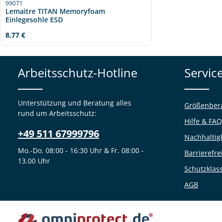
99071
Lemaitre TITAN Memoryfoam
Einlegesohle ESD
Regulärer Preis:
8,77 €
Arbeitsschutz-Hotline
Servic
Unterstützung und Beratung alles
Größenber
rund um Arbeitsschutz:
Hilfe & FAQ
+49 511 67999796
Nachhaltig
Mo.-Do. 08:00 - 16:30 Uhr & Fr. 08:00 -
Barrierefre
13.00 Uhr
Schutzklas
AGB