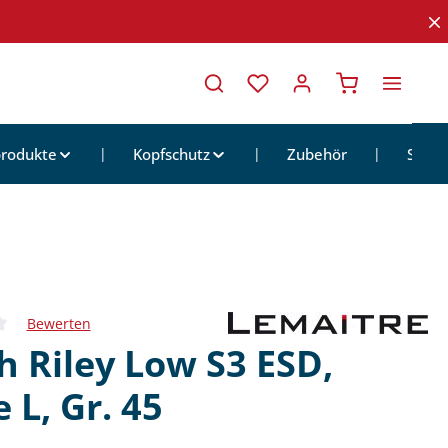
Warenkorb ent
rodukte
Kopfschutz
Zubehör
Sale
Bewerten
iche Bewertung von 0 von 5 Sternen
h Riley Low S3 ESD,
 L, Gr. 45