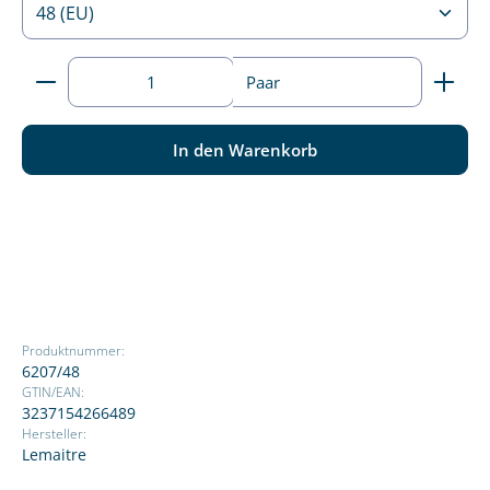
Produkt Anzahl: Gib den gewünschten Wert ein ode
Paar
In den Warenkorb
Produktnummer:
6207/48
GTIN/EAN:
3237154266489
Hersteller:
Lemaitre