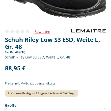
Bewerten
Durchschnittliche Bewertung von 0 von 5 Sternen
Schuh Riley Low S3 ESD, Weite L,
Gr. 48
Größe:
48 (EU)
Schuh Riley Low S3 ESD, Weite L, Gr. 48
Regulärer Preis:
88,95 €
Preise inkl. MwSt. zzgl. Versandkosten
Versandfertig in 7 Tagen, Lieferzeit 1-2 Tage
auswählen
Größe