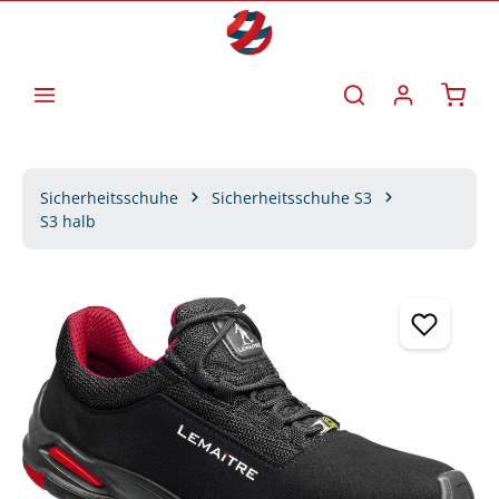
Zum Hauptinhalt springen
Waren
Sicherheitsschuhe
Sicherheitsschuhe S3
S3 halb
Bildergalerie überspringen