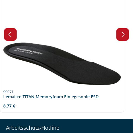
99071
Lemaitre TITAN Memoryfoam Einlegesohle ESD
Regulärer Preis:
8,77 €
Arbeitsschutz-Hotline