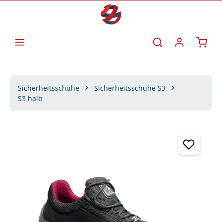
Zum Hauptinhalt springen
Waren
Sicherheitsschuhe
Sicherheitsschuhe S3
S3 halb
Bildergalerie überspringen