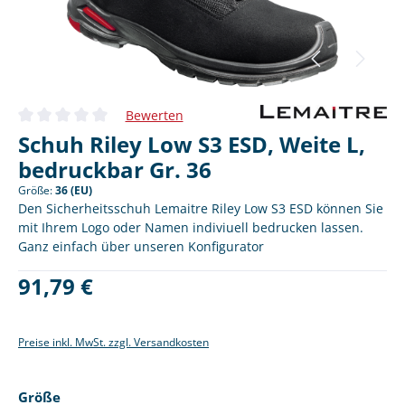
Bewerten
Durchschnittliche Bewertung von 0 von 5 Sternen
Schuh Riley Low S3 ESD, Weite L,
bedruckbar Gr. 36
Größe:
36 (EU)
Den Sicherheitsschuh Lemaitre Riley Low S3 ESD können Sie
mit Ihrem Logo oder Namen indiviuell bedrucken lassen.
Ganz einfach über unseren Konfigurator
Regulärer Preis:
91,79 €
Preise inkl. MwSt. zzgl. Versandkosten
auswählen
Größe