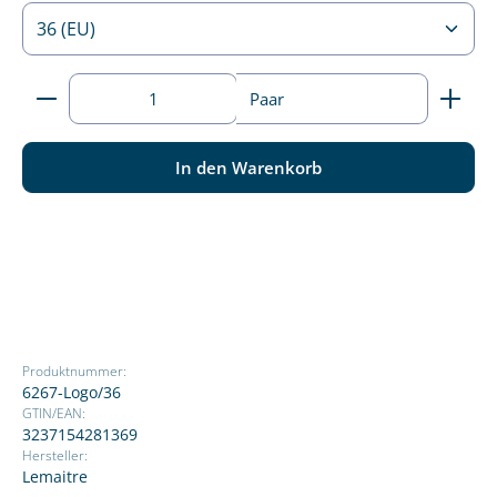
Produkt Anzahl: Gib den gewünschten Wert ein ode
Paar
In den Warenkorb
Produktnummer:
6267-Logo/36
GTIN/EAN:
3237154281369
Hersteller:
Lemaitre