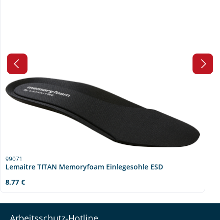
99071
Lemaitre TITAN Memoryfoam Einlegesohle ESD
Regulärer Preis:
8,77 €
Arbeitsschutz-Hotline