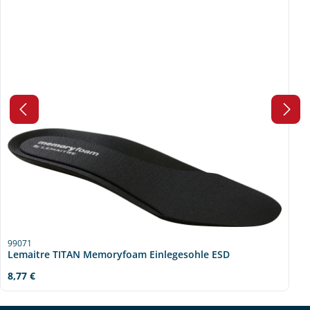
99071
Lemaitre TITAN Memoryfoam Einlegesohle ESD
Regulärer Preis:
8,77 €