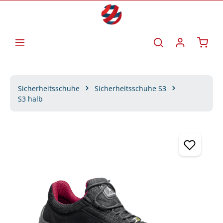
Zum Hauptinhalt springen
Waren
Sicherheitsschuhe
Sicherheitsschuhe S3
S3 halb
Bildergalerie überspringen