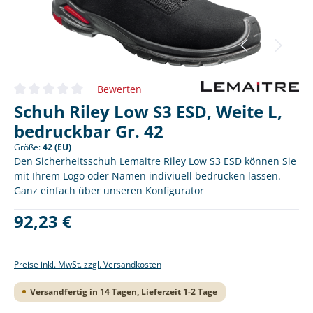
Bewerten
Durchschnittliche Bewertung von 0 von 5 Sternen
Schuh Riley Low S3 ESD, Weite L,
bedruckbar Gr. 42
Größe:
42 (EU)
Den Sicherheitsschuh Lemaitre Riley Low S3 ESD können Sie
mit Ihrem Logo oder Namen indiviuell bedrucken lassen.
Ganz einfach über unseren Konfigurator
Regulärer Preis:
92,23 €
Preise inkl. MwSt. zzgl. Versandkosten
Versandfertig in 14 Tagen, Lieferzeit 1-2 Tage