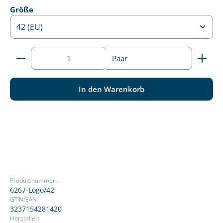
auswählen
Größe
Produkt Anzahl: Gib den gewünschten Wert ein ode
Paar
In den Warenkorb
Produktnummer:
6267-Logo/42
GTIN/EAN:
3237154281420
Hersteller: