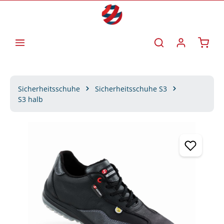
Zum Hauptinhalt springen
Waren
Sicherheitsschuhe
Sicherheitsschuhe S3
S3 halb
Bildergalerie überspringen