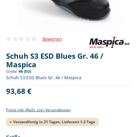
Bewerten
Durchschnittliche Bewertung von 0 von 5 Sternen
Schuh S3 ESD Blues Gr. 46 /
Maspica
Größe:
46 (EU)
Schuh S3 ESD Blues Gr. 46 / Maspica
Regulärer Preis:
93,68 €
Preise inkl. MwSt. zzgl. Versandkosten
Versandfertig in 21 Tagen, Lieferzeit 1-2 Tage
auswählen