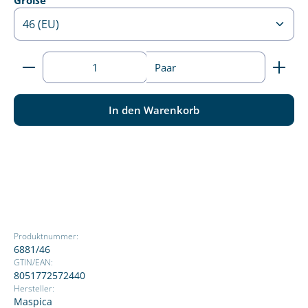
Größe
Produkt Anzahl: Gib den gewünschten Wert ein ode
Paar
In den Warenkorb
Produktnummer:
6881/46
GTIN/EAN:
8051772572440
Hersteller:
Maspica