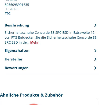
GTIN/EAN:
8056093991635
Hersteller:
FTG
Beschreibung
Sicherheitsschuhe Concorde S3 SRC ESD in Extraweite 12
von FTG Entdecken Sie die Sicherheitsschuhe Concorde S3
SRC ESD in de…
Mehr
Eigenschaften
Hersteller
Bewertungen
Produktgalerie überspringen
Ähnliche Produkte & Zubehör