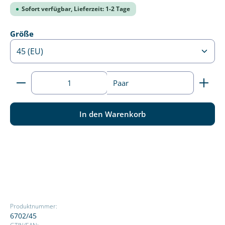
Sofort verfügbar, Lieferzeit: 1-2 Tage
auswählen
Größe
Produkt Anzahl: Gib den gewünschten Wert ein ode
Paar
In den Warenkorb
Produktnummer:
6702/45