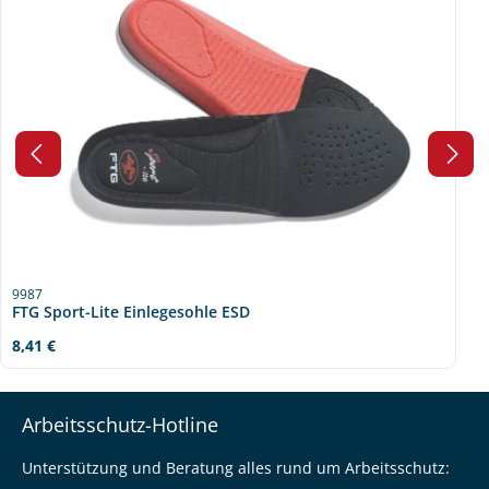
9987
FTG Sport-Lite Einlegesohle ESD
Regulärer Preis:
8,41 €
Arbeitsschutz-Hotline
Unterstützung und Beratung alles rund um Arbeitsschutz: