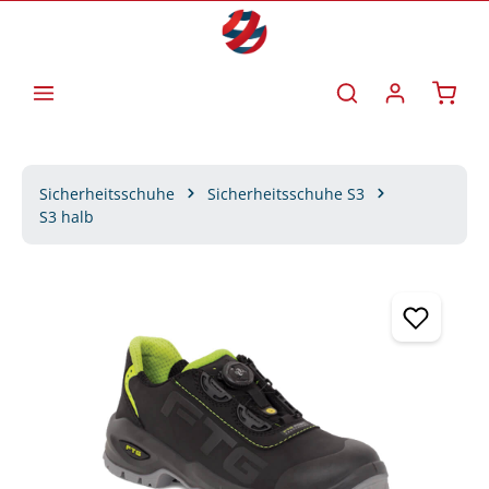
Zum Hauptinhalt springen
Waren
Sicherheitsschuhe
Sicherheitsschuhe S3
S3 halb
Bildergalerie überspringen