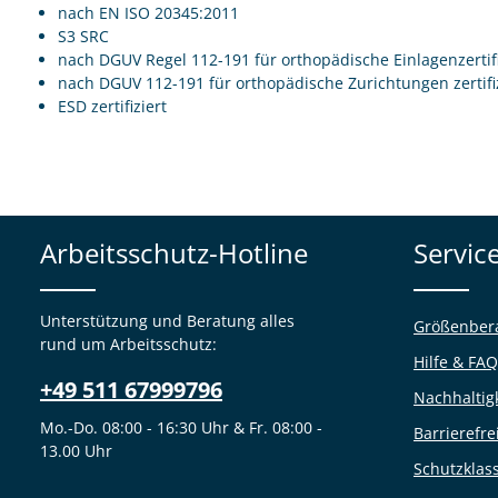
nach EN ISO 20345:2011
S3 SRC
nach DGUV Regel 112-191 für orthopädische Einlagenzertifi
nach DGUV 112-191 für orthopädische Zurichtungen zertifi
ESD zertifiziert
Arbeitsschutz-Hotline
Servic
Unterstützung und Beratung alles
Größenber
rund um Arbeitsschutz:
Hilfe & FAQ
+49 511 67999796
Nachhaltig
Mo.-Do. 08:00 - 16:30 Uhr & Fr. 08:00 -
Barrierefre
13.00 Uhr
Schutzklas