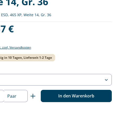
 14, Gr. 36
ESD, 465 XP, Weite 14, Gr. 36
is:
7 €
t. zzgl. Versandkosten
ig in 10 Tagen, Lieferzeit 1-2 Tage
ählen
 Anzahl: Gib den gewünschten Wert ein o
In den Warenkorb
Paar