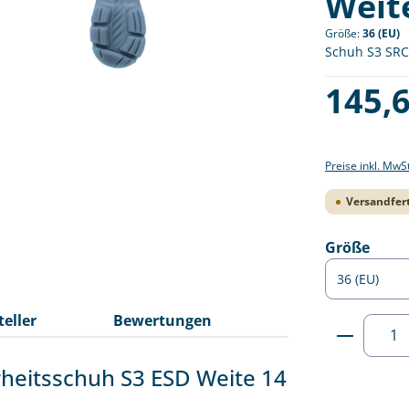
Weite
Größe:
36 (EU)
Schuh S3 SRC 
Regulärer Pre
145,6
Preise inkl. MwS
Versandfert
ausw
Größe
teller
Bewertungen
Produkt
rheitsschuh S3 ESD Weite 14