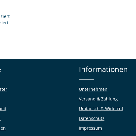
ziert
ziert
e
Informationen
ater
Unternehmen
Versand & Zahlung
keit
Umtausch & Widerruf
i
Datenschutz
sen
Impressum