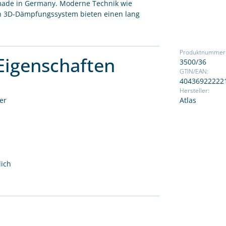
t made in Germany. Moderne Technik wie
in 3D-Dämpfungssystem bieten einen lang
Produktnummer
Eigenschaften
3500/36
GTIN/EAN:
40436922222
Hersteller:
er
Atlas
lich