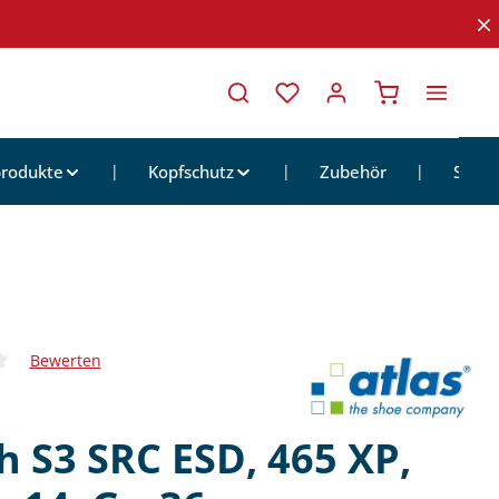
Warenkorb ent
rodukte
Kopfschutz
Zubehör
Sale
Bewerten
iche Bewertung von 0 von 5 Sternen
h S3 SRC ESD, 465 XP,