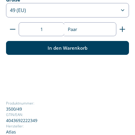
Produkt Anzahl: Gib den gewünschten Wert ein ode
Paar
In den Warenkorb
Produktnummer:
3500/49
GTIN/EAN:
4043692222349
Hersteller:
Atlas