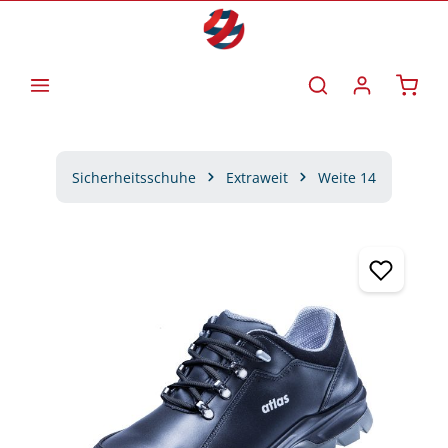
Zum Hauptinhalt springen
Waren
Sicherheitsschuhe
Extraweit
Weite 14
Bildergalerie überspringen