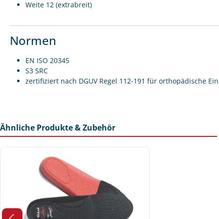
Weite 12 (extrabreit)
Normen
EN ISO 20345
S3 SRC
zertifiziert nach DGUV Regel 112-191 für orthopädische Ei
Ähnliche Produkte & Zubehör
Produktgalerie überspringen