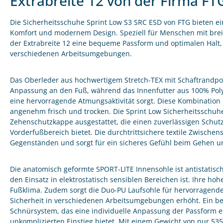
Extrabreite 12 von der Firma FT
Die Sicherheitsschuhe Sprint Low S3 SRC ESD von FTG bieten ei
Komfort und modernem Design. Speziell für Menschen mit breit
der Extrabreite 12 eine bequeme Passform und optimalen Halt, i
verschiedenen Arbeitsumgebungen.
Das Oberleder aus hochwertigem Stretch-TEX mit Schaftrandpol
Anpassung an den Fuß, während das Innenfutter aus 100% Poly
eine hervorragende Atmungsaktivität sorgt. Diese Kombination 
angenehm frisch und trocken. Die Sprint Low Sicherheitsschuhe
Zehenschutzkappe ausgestattet, die einen zuverlässigen Schutz 
Vorderfußbereich bietet. Die durchtrittsichere textile Zwischen
Gegenständen und sorgt für ein sicheres Gefühl beim Gehen u
Die anatomisch geformte SPORT-LITE Innensohle ist antistatisch,
den Einsatz in elektrostatisch sensiblen Bereichen ist. Ihre ho
Fußklima. Zudem sorgt die Duo-PU Laufsohle für hervorragende
Sicherheit in verschiedenen Arbeitsumgebungen erhöht. Ein be
Schnürsystem, das eine individuelle Anpassung der Passform e
unkomplizierten Einstieg bietet. Mit einem Gewicht von nur 535