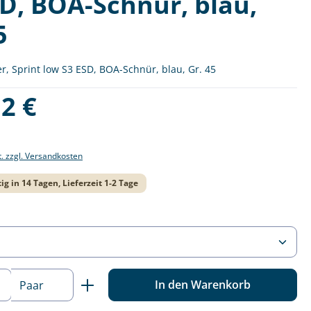
SD, BOA-Schnür, blau,
5
, Sprint low S3 ESD, BOA-Schnür, blau, Gr. 45
is:
2 €
t. zzgl. Versandkosten
ig in 14 Tagen, Lieferzeit 1-2 Tage
ählen
 Anzahl: Gib den gewünschten Wert ein o
In den Warenkorb
Paar