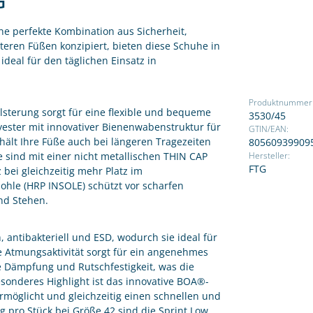
G
ne perfekte Kombination aus Sicherheit,
eren Füßen konzipiert, bieten diese Schuhe in
deal für den täglichen Einsatz in
Produktnummer
sterung sorgt für eine flexible und bequeme
3530/45
ester mit innovativer Bienenwabenstruktur für
GTIN/EAN:
hält Ihre Füße auch bei längeren Tragezeiten
80560939909
 sind mit einer nicht metallischen THIN CAP
Hersteller:
FTG
bei gleichzeitig mehr Platz im
sohle (HRP INSOLE) schützt vor scharfen
nd Stehen.
 antibakteriell und ESD, wodurch sie ideal für
he Atmungsaktivität sorgt für ein angenehmes
 Dämpfung und Rutschfestigkeit, was die
sonderes Highlight ist das innovative BOA®-
rmöglicht und gleichzeitig einen schnellen und
g pro Stück bei Größe 42 sind die Sprint Low