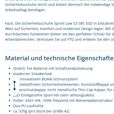
Sicherheitsschuhe leicht und bieten dennoch die notwendige Stab
Arbeitsalltag benötigen.
Fazit: Die Sicherheitsschuhe Sprint Low S3 SRC ESD in Extrabreit
Wert auf Sicherheit, Komfort und modernes Design legen. Mit 
durchdachten Funktionen bieten sie den perfekten Schutz für 
Arbeitsbereichen. Vertrauen Sie auf FTG und erleben Sie den U
Material und technische Eigenschaft
Stretch Tex Material mit Schaftrandpolsterung
moderner Sneakerlook
mit innovativem BOA®-Schnürsystem
mit metallfreien Sicherheitselementen; Kunststoffkappe un
Zehenschutzkappe: nicht metallische Thin Cap Kappe, für
ESD Einlegesohle Sport-lite (sehr atmungsaktiv)
Futter: EASY AIR, 100% Polyamid mit Bienenwabenstruktur
Duo-PU Laufsohle
ca. 535g (pro Stück bei Größe 42)