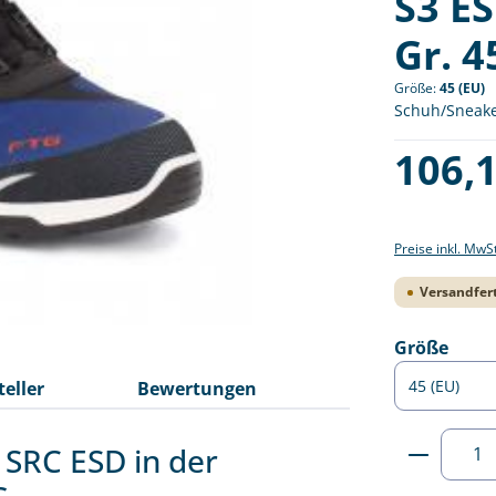
S3 E
Gr. 4
Größe:
45 (EU)
Schuh/Sneaker
Regulärer Pre
106,1
Preise inkl. MwS
Versandfert
ausw
Größe
teller
Bewertungen
Produkt
 SRC ESD in der