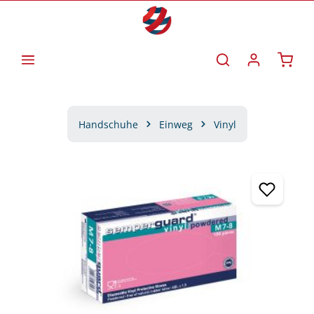
Zum Hauptinhalt springen
Waren
Handschuhe
Einweg
Vinyl
Bildergalerie überspringen