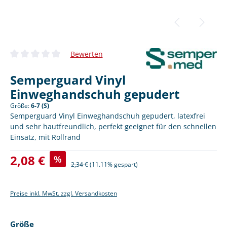
Bewerten
Durchschnittliche Bewertung von 0 von 5 Sternen
Semperguard Vinyl
Einweghandschuh gepudert
Größe:
6-7 (S)
Semperguard Vinyl Einweghandschuh gepudert, latexfrei
und sehr hautfreundlich, perfekt geeignet für den schnellen
Einsatz, mit Rollrand
Verkaufspreis:
2,08 €
%
Regulärer Preis:
2,34 €
(11.11% gespart)
Preise inkl. MwSt. zzgl. Versandkosten
auswählen
Größe