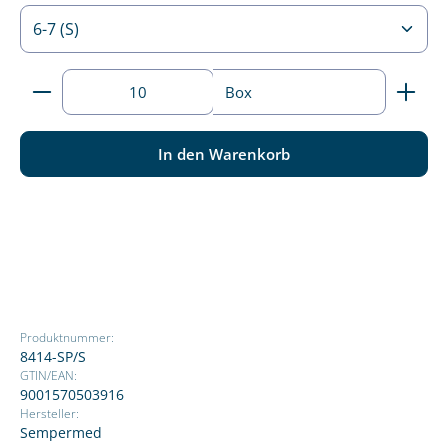
Produkt Anzahl: Gib den gewünschten Wert ein ode
Box
In den Warenkorb
Produktnummer:
8414-SP/S
GTIN/EAN:
9001570503916
Hersteller:
Sempermed