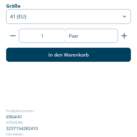
auswählen
Größe
Produkt Anzahl: Gib den gewünschten Wert ein ode
Paar
In den Warenkorb
Produktnummer:
6964/41
GTIN/EAN:
3237154282410
Hersteller: