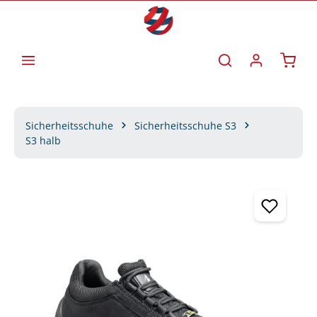
Zum Hauptinhalt springen
Waren
Sicherheitsschuhe
Sicherheitsschuhe S3
S3 halb
Bildergalerie überspringen