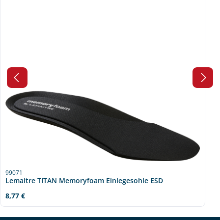
99071
Lemaitre TITAN Memoryfoam Einlegesohle ESD
Regulärer Preis:
8,77 €