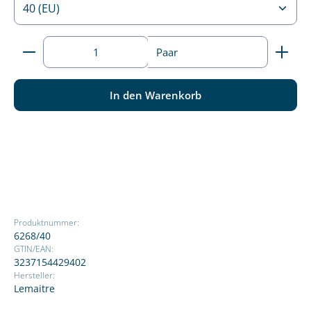
Produkt Anzahl: Gib den gewünschten Wert ein ode
Paar
In den Warenkorb
Produktnummer:
6268/40
GTIN/EAN:
3237154429402
Hersteller:
Lemaitre