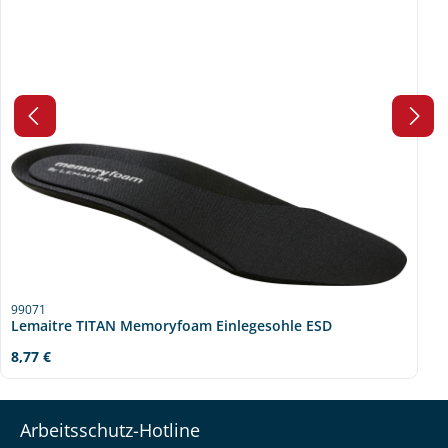
99071
Lemaitre TITAN Memoryfoam Einlegesohle ESD
Regulärer Preis:
8,77 €
Arbeitsschutz-Hotline