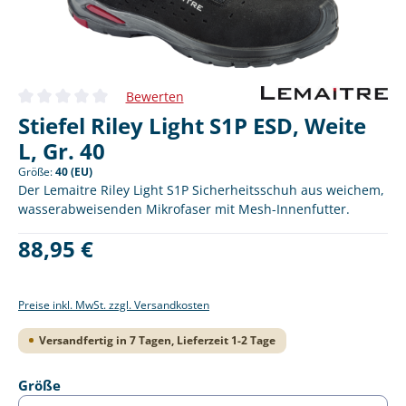
Bewerten
Durchschnittliche Bewertung von 0 von 5 Sternen
Stiefel Riley Light S1P ESD, Weite
L, Gr. 40
Größe:
40 (EU)
Der Lemaitre Riley Light S1P Sicherheitsschuh aus weichem,
wasserabweisenden Mikrofaser mit Mesh-Innenfutter.
Regulärer Preis:
88,95 €
Preise inkl. MwSt. zzgl. Versandkosten
Versandfertig in 7 Tagen, Lieferzeit 1-2 Tage
auswählen
Größe