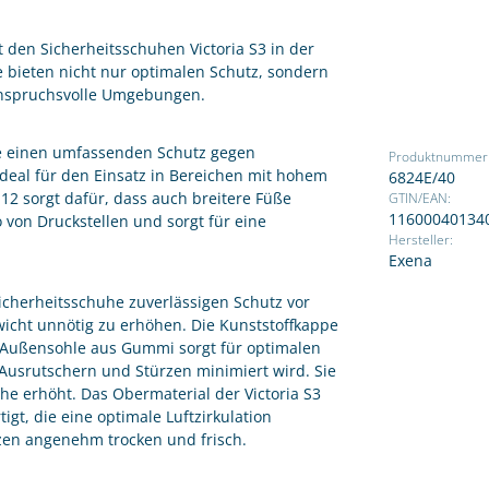
it den Sicherheitsschuhen Victoria S3 in der
 bieten nicht nur optimalen Schutz, sondern
 anspruchsvolle Umgebungen.
ie einen umfassenden Schutz gegen
Produktnummer
deal für den Einsatz in Bereichen mit hohem
6824E/40
e 12 sorgt dafür, dass auch breitere Füße
GTIN/EAN:
11600040134
 von Druckstellen und sorgt für eine
Hersteller:
Exena
Sicherheitsschuhe zuverlässigen Schutz vor
cht unnötig zu erhöhen. Die Kunststoffkappe
e Außensohle aus Gummi sorgt für optimalen
Ausrutschern und Stürzen minimiert wird. Sie
uhe erhöht. Das Obermaterial der Victoria S3
gt, die eine optimale Luftzirkulation
tzen angenehm trocken und frisch.