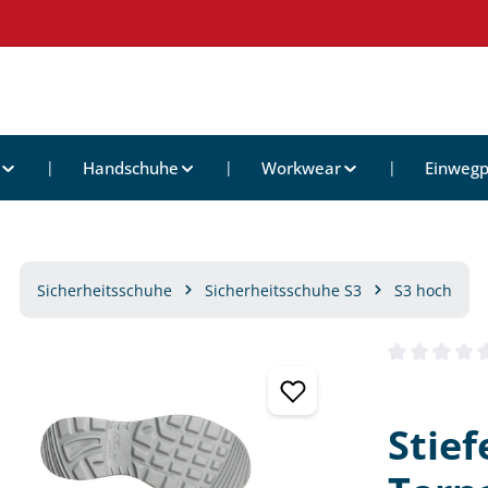
Handschuhe
Workwear
Einwegp
Sicherheitsschuhe
Sicherheitsschuhe S3
S3 hoch
Durchschnittl
Stief