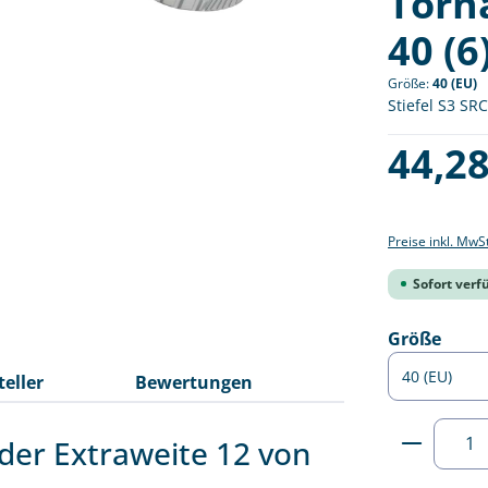
Torn
40 (6
Größe:
40 (EU)
Stiefel S3 SRC
Regulärer Pre
44,28
Preise inkl. MwS
Sofort verfü
ausw
Größe
teller
Bewertungen
Produkt
 der Extraweite 12 von