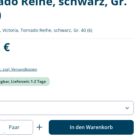
ado Reihe, schwarz, Gr.
)
, Victoria, Tornado Reihe, schwarz, Gr. 40 (6)
is:
 €
t. zzgl. Versandkosten
gbar, Lieferzeit: 1-2 Tage
ählen
 Anzahl: Gib den gewünschten Wert ein o
In den Warenkorb
Paar