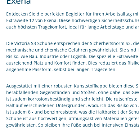
Exena
Entdecken Sie die perfekten Begleiter für Ihren Arbeitsalltag m
Extraweite 12 von Exena. Diese hochwertigen Sicherheitsschuhe
auch höchsten Tragekomfort, ideal für lange Arbeitstage und
Die Victoria S3 Schuhe entsprechen der Sicherheitsnorm S3, d
mechanische und chemische Gefahren gewährleistet. Sie sind i
Risiko, wie Bau, Industrie oder Logistik. Die spezielle Extraweit
ausreichend Platz und Komfort finden. Dies reduziert das Risiko
angenehme Passform, selbst bei langen Tragezeiten.
Ausgestattet mit einer robusten Kunststoffkappe bieten diese 
herabfallenden Gegenständen und Stößen, ohne dabei das Gewi
ist zudem korrosionsbeständig und sehr leicht. Die rutschfest
Halt auf verschiedenen Untergründen, wodurch das Risiko von 
ist zudem öl- und benzinresistent, was die Haltbarkeit der Sch
Schuhe ist aus hochwertigen, atmungsaktiven Materialien geferti
gewährleisten. So bleiben Ihre Füße auch bei intensiven Einsä