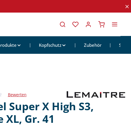
Warenkorb ent
rodukte
Kopfschutz
Zubehör
Sale
Bewerten
iche Bewertung von 0 von 5 Sternen
el Super X High S3,
 XL, Gr. 41