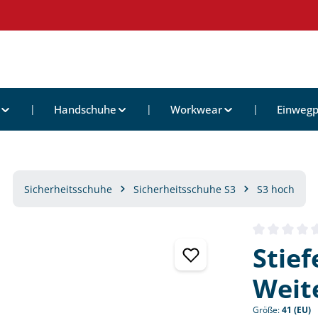
Handschuhe
Workwear
Einwegp
Sicherheitsschuhe
Sicherheitsschuhe S3
S3 hoch
Durchschnittl
Stief
Weite
Größe:
41 (EU)