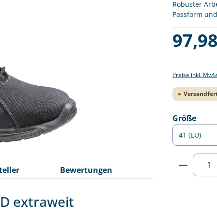
Robuster Arbe
Passform und 
Regulärer Pre
97,98
Preise inkl. MwS
Versandfert
ausw
Größe
Produkt
teller
Bewertungen
SD extraweit