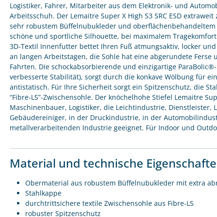
Logistiker, Fahrer, Mitarbeiter aus dem Elektronik- und Automo
Arbeitsschuh. Der Lemaitre Super X High S3 SRC ESD extraweit 
sehr robustem Büffelnubukleder und oberflächenbehandeltem S
schöne und sportliche Silhouette, bei maximalem Tragekomfort 
3D-Textil Innenfutter bettet Ihren Fuß atmungsaktiv, locker und
an langen Arbeitstagen, die Sohle hat eine abgerundete Ferse 
Fahrten. Die schockabsorbierende und einzigartige ParaBolic®
verbesserte Stabilität), sorgt durch die konkave Wölbung für ein
antistatisch. Für Ihre Sicherheit sorgt ein Spitzenschutz, die S
“Fibre-LS”-Zwischensohle. Der knöchelhohe Stiefel Lemaitre Su
Maschinenbauer, Logistiker, die Leichtindustrie, Dienstleister,
Gebäudereiniger, in der Druckindustrie, in der Automobilindus
metallverarbeitenden Industrie geeignet. Für Indoor und Outdo
Material und technische Eigenschaft
Obermaterial aus robustem Büffelnubukleder mit extra a
Stahlkappe
durchtrittsichere textile Zwischensohle aus Fibre-LS
robuster Spitzenschutz