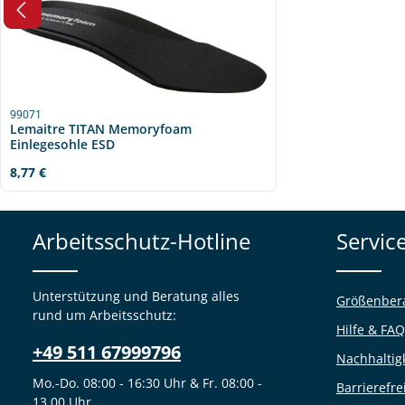
99071
Lemaitre TITAN Memoryfoam
Einlegesohle ESD
Regulärer Preis:
8,77 €
Arbeitsschutz-Hotline
Servic
Unterstützung und Beratung alles
Größenber
rund um Arbeitsschutz:
Hilfe & FAQ
+49 511 67999796
Nachhaltig
Mo.-Do. 08:00 - 16:30 Uhr & Fr. 08:00 -
Barrierefre
13.00 Uhr