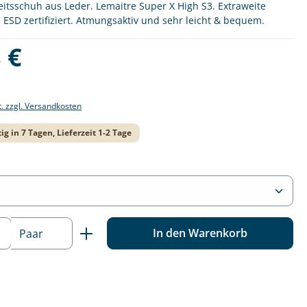
itsschuh aus Leder. Lemaitre Super X High S3. Extraweite
ESD zertifiziert. Atmungsaktiv und sehr leicht & bequem.
is:
 €
t. zzgl. Versandkosten
ig in 7 Tagen, Lieferzeit 1-2 Tage
ählen
 Anzahl: Gib den gewünschten Wert ein o
In den Warenkorb
Paar