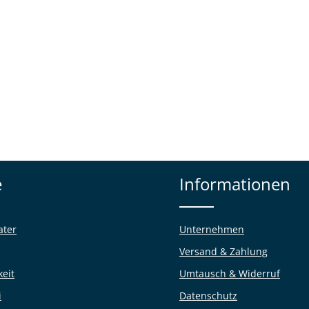
e
Informationen
ater
Unternehmen
Versand & Zahlung
keit
Umtausch & Widerruf
i
Datenschutz