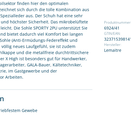
bilsektor finden hier den optimalen
zeichnet sich durch die tolle Kombination aus
pezialleder aus. Der Schuh hat eine sehr
und höchster Sicherheit. Das mikrobelüftete
Produktnummer
 leicht. Die Sohle SPORTY 2PU unterstützt Sie
6924/41
und bietet dadurch viel Komfort bei langen
GTIN/EAN:
32371539814
-Sohle (Anti-Ermüdungs-Federeffekt und
Hersteller:
 völlig neues Laufgefühl, sie ist zudem
Lemaitre
tahlkappe und die metallfreie durchtrittsichere
per X High ist besonders gut für Handwerker,
 Lagerarbeiter, GALA-Bauer, Kältetechniker,
trie, im Gastgewerbe und der
or Arbeiten.
en
briebfestem Gewebe