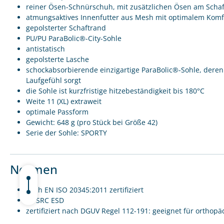
reiner Ösen-Schnürschuh, mit zusätzlichen Ösen am Schaft
atmungsaktives Innenfutter aus Mesh mit optimalem Komf
gepolsterter Schaftrand
PU/PU ParaBolic®-City-Sohle
antistatisch
gepolsterte Lasche
schockabsorbierende einzigartige ParaBolic®-Sohle, deren
Laufgefühl sorgt
die Sohle ist kurzfristige hitzebeständigkeit bis 180°C
Weite 11 (XL) extraweit
optimale Passform
Gewicht: 648 g (pro Stück bei Größe 42)
Serie der Sohle: SPORTY
Normen
nach EN ISO 20345:2011 zertifiziert
S3 SRC ESD
zertifiziert nach DGUV Regel 112-191: geeignet für ortho