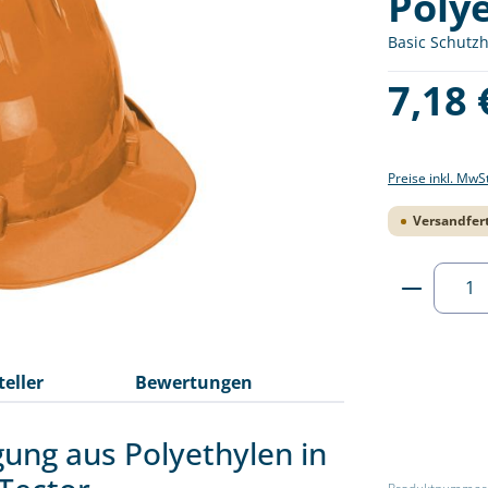
Poly
Basic Schutzh
Regulärer Pre
7,18 
Preise inkl. MwS
Versandfert
Produkt
teller
Bewertungen
ung aus Polyethylen in