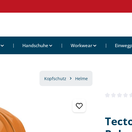
Handschuhe
Workwear
Einwegp
Kopfschutz
Helme
Durchschnittl
Tect