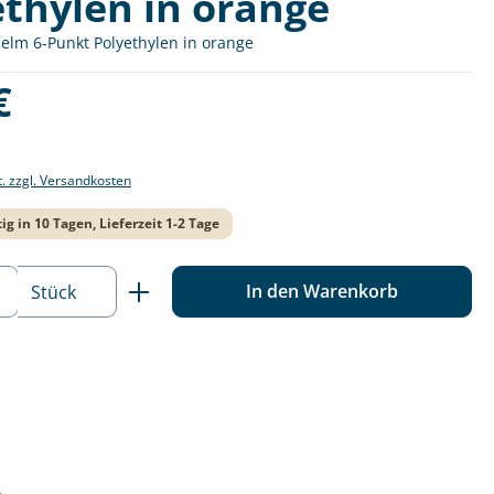
ethylen in orange
elm 6-Punkt Polyethylen in orange
is:
€
t. zzgl. Versandkosten
ig in 10 Tagen, Lieferzeit 1-2 Tage
 Anzahl: Gib den gewünschten Wert ein o
In den Warenkorb
Stück