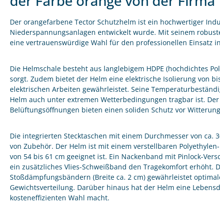
der Farbe orange von der Firma
Der orangefarbene Tector Schutzhelm ist ein hochwertiger Indus
Niederspannungsanlagen entwickelt wurde. Mit seinem robusten
eine vertrauenswürdige Wahl für den professionellen Einsatz 
Die Helmschale besteht aus langlebigem HDPE (hochdichtes Poly
sorgt. Zudem bietet der Helm eine elektrische Isolierung von bi
elektrischen Arbeiten gewährleistet. Seine Temperaturbeständig
Helm auch unter extremen Wetterbedingungen tragbar ist. Der
Belüftungsöffnungen bieten einen soliden Schutz vor Witterung
Die integrierten Stecktaschen mit einem Durchmesser von ca.
von Zubehör. Der Helm ist mit einem verstellbaren Polyethyle
von 54 bis 61 cm geeignet ist. Ein Nackenband mit Pinlock-Vers
ein zusätzliches Vlies-Schweißband den Tragekomfort erhöht. 
Stoßdämpfungsbändern (Breite ca. 2 cm) gewährleistet optimal
Gewichtsverteilung. Darüber hinaus hat der Helm eine Lebensda
kosteneffizienten Wahl macht.