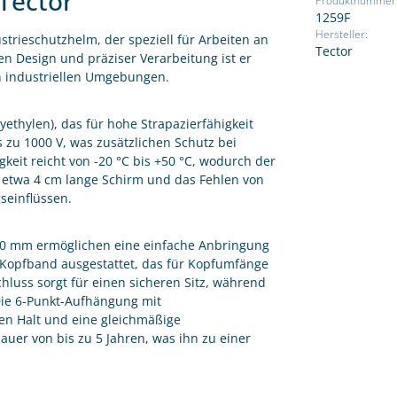
 Tector
Produktnummer
1259F
Hersteller:
trieschutzhelm, der speziell für Arbeiten an
Tector
 Design und präziser Verarbeitung ist er
in industriellen Umgebungen.
ethylen), das für hohe Strapazierfähigkeit
s zu 1000 V, was zusätzlichen Schutz bei
keit reicht von -20 °C bis +50 °C, wodurch der
 etwa 4 cm lange Schirm und das Fehlen von
seinflüssen.
 30 mm ermöglichen eine einfache Anbringung
n-Kopfband ausgestattet, das für Kopfumfänge
chluss sorgt für einen sicheren Sitz, während
Die 6-Punkt-Aufhängung mit
en Halt und eine gleichmäßige
uer von bis zu 5 Jahren, was ihn zu einer