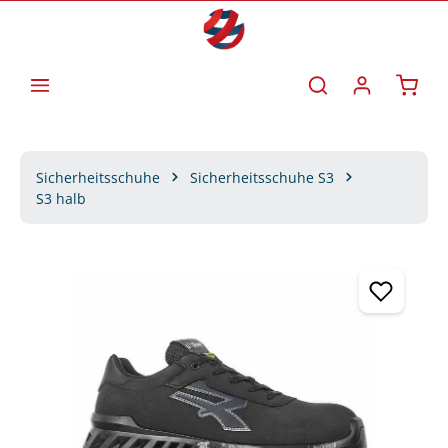
Zum Hauptinhalt springen
Waren
Sicherheitsschuhe
Sicherheitsschuhe S3
S3 halb
Bildergalerie überspringen