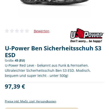
Bewerten
Durchschnittliche Bewertung von 0 von 5 Sternen
U-Power Ben Sicherheitsschuh S3
ESD
Größe:
45 (EU)
U-Power Red Leve - bekannt aus Funk & Fernsehen.
Ultraleichter Sicherheitsschuh Ben S3 ESD. Modisch,
bequem und super leicht - unter 500g!
Regulärer Preis:
97,39 €
Preise inkl. MwSt. zzgl. Versandkosten