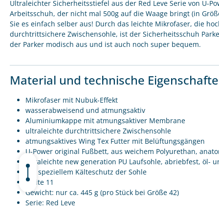
Ultraleichter Sicherheitsstiefel aus der Red Leve Serie von U-Po
Arbeitsschuh, der nicht mal 500g auf die Waage bringt (in Größ
Sie es einfach selber aus! Durch das leichte Mikrofaser, die 
durchtrittsichere Zwischensohle, ist der Sicherheitsschuh Parke
der Parker modisch aus und ist auch noch super bequem.
Material und technische Eigenschaft
Mikrofaser mit Nubuk-Effekt
wasserabweisend und atmungsaktiv
Aluminiumkappe mit atmungsaktiver Membrane
ultraleichte durchtrittsichere Zwischensohle
atmungsaktives Wing Tex Futter mit Belüftungsgängen
U-Power original Fußbett, aus weichem Polyurethan, anato
ultraleichte new generation PU Laufsohle, abriebfest, öl- u
mit speziellem Kälteschutz der Sohle
Weite 11
Gewicht: nur ca. 445 g (pro Stück bei Größe 42)
Serie: Red Leve