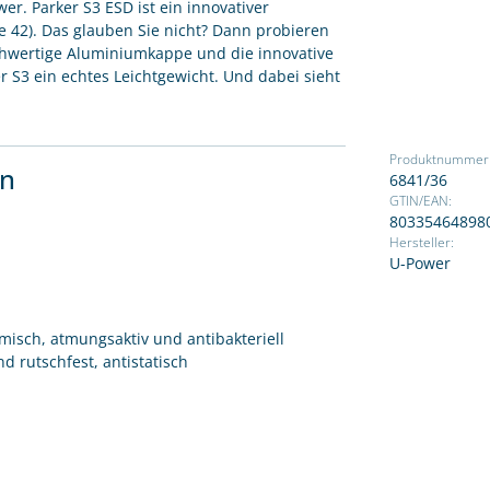
wer. Parker S3 ESD ist ein innovativer
e 42). Das glauben Sie nicht? Dann probieren
hochwertige Aluminiumkappe und die innovative
r S3 ein echtes Leichtgewicht. Und dabei sieht
Produktnummer
en
6841/36
GTIN/EAN:
80335464898
Hersteller:
U-Power
misch, atmungsaktiv und antibakteriell
nd rutschfest, antistatisch