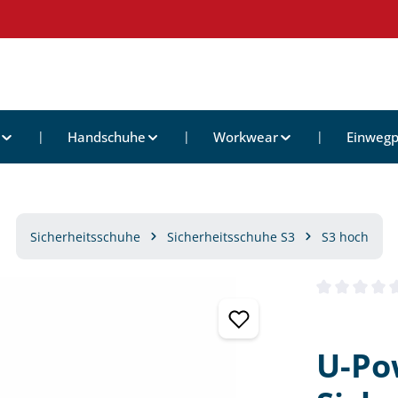
Handschuhe
Workwear
Einwegp
Sicherheitsschuhe
Sicherheitsschuhe S3
S3 hoch
Durchschnittl
U-Po