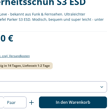
erheitsschuh S3 ESD
eve - bekannt aus Funk & Fernsehen. Ultraleichter
iefel Parker S3 ESD. Modisch, bequem und super leicht - unter
is:
0 €
t. zzgl. Versandkosten
ig in 14 Tagen, Lieferzeit 1-2 Tage
ählen
 Anzahl: Gib den gewünschten Wert ein o
In den Warenkorb
Paar