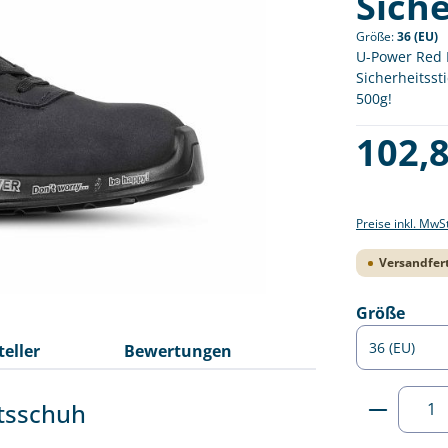
Sich
Größe:
36 (EU)
U-Power Red L
Sicherheitsst
500g!
Regulärer Pre
102,8
Preise inkl. MwS
Versandfert
ausw
Größe
teller
Bewertungen
Produkt
itsschuh