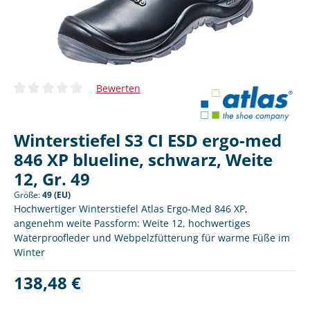
Bewerten
Durchschnittliche Bewertung von 0 von 5 Sternen
Winterstiefel S3 CI ESD ergo-med
846 XP blueline, schwarz, Weite
12, Gr. 49
Größe:
49 (EU)
Hochwertiger Winterstiefel Atlas Ergo-Med 846 XP,
angenehm weite Passform: Weite 12, hochwertiges
Waterproofleder und Webpelzfütterung für warme Füße im
Winter
Regulärer Preis:
138,48 €