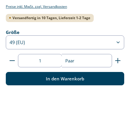
Preise inkl. MwSt. zzgl. Versandkosten
Versandfertig in 10 Tagen, Lieferzeit 1-2 Tage
auswählen
Größe
Produkt Anzahl: Gib den gewünschten Wert ein ode
Paar
In den Warenkorb