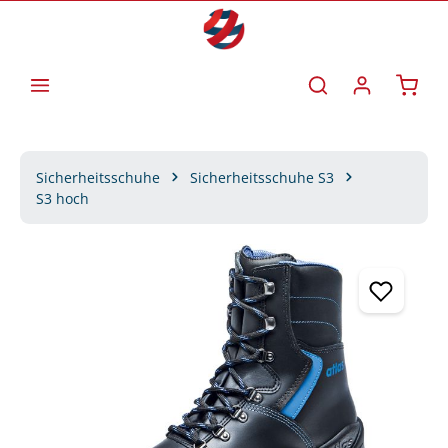
Zum Hauptinhalt springen
Waren
Sicherheitsschuhe
Sicherheitsschuhe S3
S3 hoch
Bildergalerie überspringen