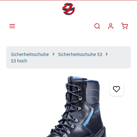
Zum Hauptinhalt springen
Waren
Sicherheitsschuhe
Sicherheitsschuhe S3
S3 hoch
Bildergalerie überspringen