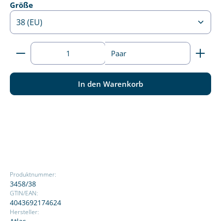
auswählen
Größe
Produkt Anzahl: Gib den gewünschten Wert ein ode
Paar
In den Warenkorb
Produktnummer:
3458/38
GTIN/EAN:
4043692174624
Hersteller: