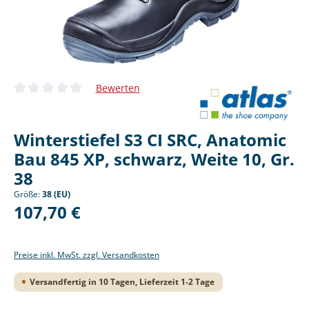
Bewerten
Durchschnittliche Bewertung von 0 von 5 Sternen
Winterstiefel S3 CI SRC, Anatomic
Bau 845 XP, schwarz, Weite 10, Gr.
38
Größe:
38 (EU)
Regulärer Preis:
107,70 €
Preise inkl. MwSt. zzgl. Versandkosten
Versandfertig in 10 Tagen, Lieferzeit 1-2 Tage