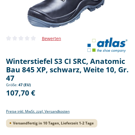
Bewerten
Durchschnittliche Bewertung von 0 von 5 Sternen
Winterstiefel S3 CI SRC, Anatomic
Bau 845 XP, schwarz, Weite 10, Gr.
47
Größe:
47 (EU)
Regulärer Preis:
107,70 €
Preise inkl. MwSt. zzgl. Versandkosten
Versandfertig in 10 Tagen, Lieferzeit 1-2 Tage