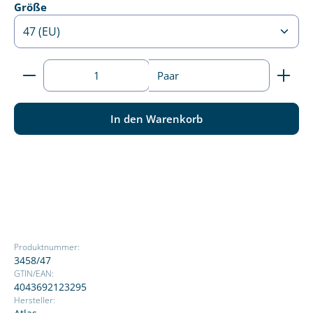
auswählen
Größe
Produkt Anzahl: Gib den gewünschten Wert ein ode
Paar
In den Warenkorb
Produktnummer:
3458/47
GTIN/EAN:
4043692123295
Hersteller: