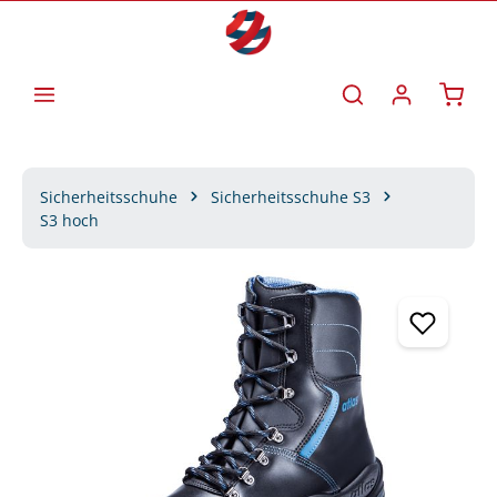
Zum Hauptinhalt springen
Waren
Sicherheitsschuhe
Sicherheitsschuhe S3
S3 hoch
Bildergalerie überspringen