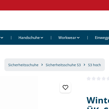
Handschuhe
Workwear
Einwegp
Sicherheitsschuhe
Sicherheitsschuhe S3
S3 hoch
Durchschnittl
Wint