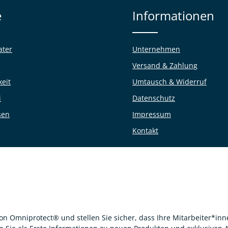
e
Informationen
ater
Unternehmen
Versand & Zahlung
keit
Umtausch & Widerruf
i
Datenschutz
sen
Impressum
Kontakt
von Omniprotect® und stellen Sie sicher, dass Ihre Mitarbeiter*i