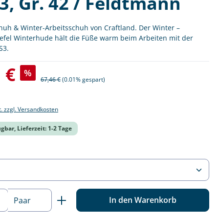
3, Gr. 42 / Feldtmann
huh & Winter-Arbeitsschuh von Craftland. Der Winter –
iefel Winterhude hält die Füße warm beim Arbeiten mit der
S3.
:
 €
%
Regulärer Preis:
67,46 €
(0.01% gespart)
t. zzgl. Versandkosten
gbar, Lieferzeit: 1-2 Tage
ählen
 Anzahl: Gib den gewünschten Wert ein o
In den Warenkorb
Paar