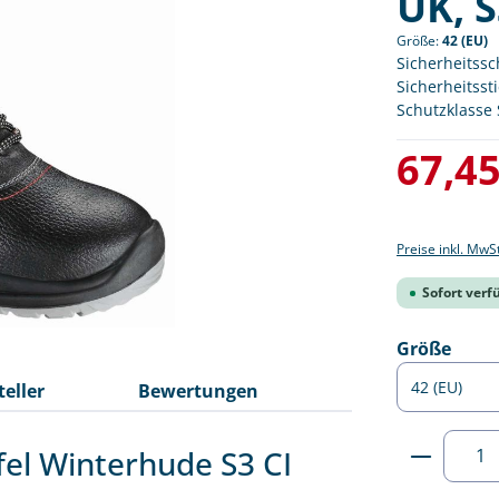
ÜK, S
Größe:
42 (EU)
Sicherheitssc
Sicherheitsst
Schutzklasse 
Verkaufspreis
67,45
Preise inkl. MwS
Sofort verfü
ausw
Größe
teller
Bewertungen
Produkt
fel Winterhude S3 CI