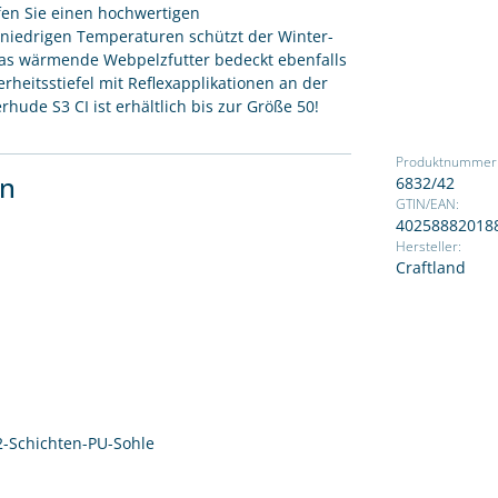
fen Sie einen hochwertigen
 niedrigen Temperaturen schützt der Winter-
. Das wärmende Webpelzfutter bedeckt ebenfalls
erheitsstiefel mit Reflexapplikationen an der
hude S3 CI ist erhältlich bis zur Größe 50!
Produktnummer
en
6832/42
GTIN/EAN:
40258882018
Hersteller:
Craftland
2-Schichten-PU-Sohle