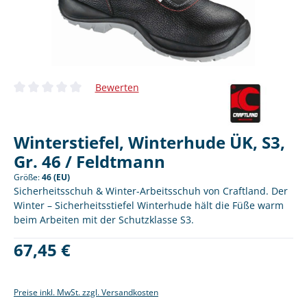
Bewerten
Durchschnittliche Bewertung von 0 von 5 Sternen
Winterstiefel, Winterhude ÜK, S3,
Gr. 46 / Feldtmann
Größe:
46 (EU)
Sicherheitsschuh & Winter-Arbeitsschuh von Craftland. Der
Winter – Sicherheitsstiefel Winterhude hält die Füße warm
beim Arbeiten mit der Schutzklasse S3.
Regulärer Preis:
67,45 €
Preise inkl. MwSt. zzgl. Versandkosten