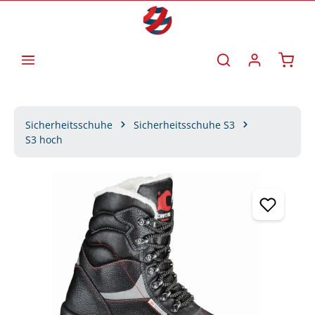
Zum Hauptinhalt springen
Waren
Sicherheitsschuhe
Sicherheitsschuhe S3
S3 hoch
Bildergalerie überspringen