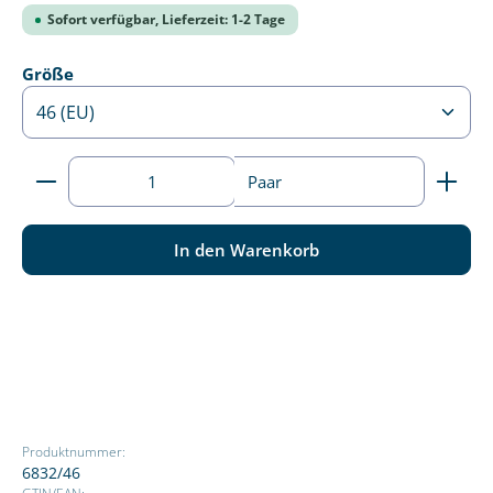
Sofort verfügbar, Lieferzeit: 1-2 Tage
auswählen
Größe
Produkt Anzahl: Gib den gewünschten Wert ein ode
Paar
In den Warenkorb
Produktnummer:
6832/46